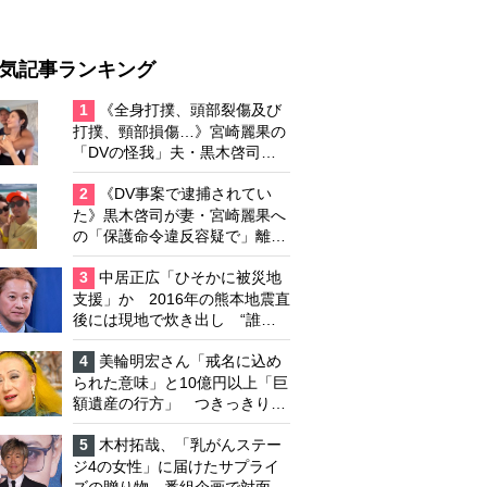
気記事ランキング
1
《全身打撲、頭部裂傷及び
打撲、頸部損傷…》宮崎麗果の
「DVの怪我」夫・黒木啓司の
逮捕で始まる「夫婦の闘争」
2
《DV事案で逮捕されてい
た》黒木啓司が妻・宮崎麗果へ
の「保護命令違反容疑で」離婚
協議は「第二ステージ」へ
3
中居正広「ひそかに被災地
支援」か 2016年の熊本地震直
後には現地で炊き出し “誰に
も知られなくて良い”と、むし
ろ強まる福祉活動への思い
4
美輪明宏さん「戒名に込め
られた意味」と10億円以上「巨
額遺産の行方」 つきっきりで
私生活をサポートしていた元俳
優が相続か
5
木村拓哉、「乳がんステー
ジ4の女性」に届けたサプライ