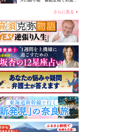
ズの贈り物 番組企画で対面し
たファンが、夢と希望を与える
心遣いに「うれしくて号泣しま
さらに見る
した」