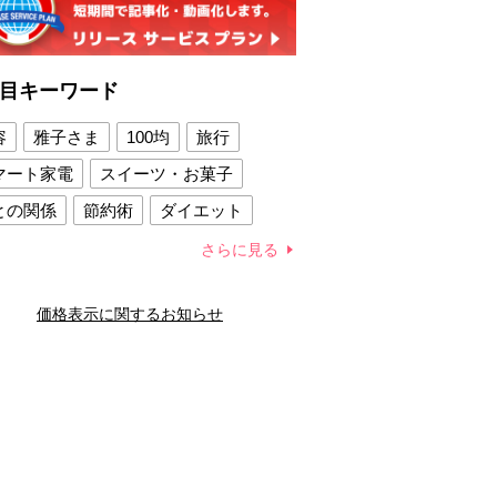
目キーワード
容
雅子さま
100均
旅行
マート家電
スイーツ・お菓子
との関係
節約術
ダイエット
康法
新製品
さらに見る
容賢者のダイエットグッズ
価格表示に関するお知らせ
との関係
新津春子
どか食い