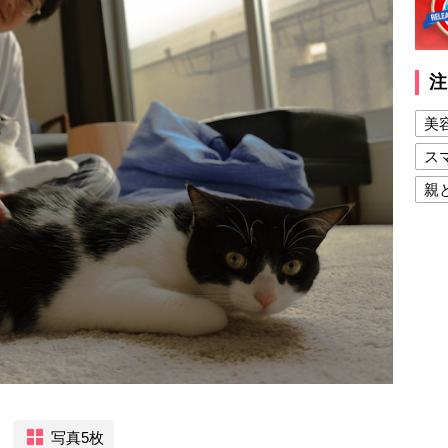
注
美
ス
親
健
美
夫
写真5枚