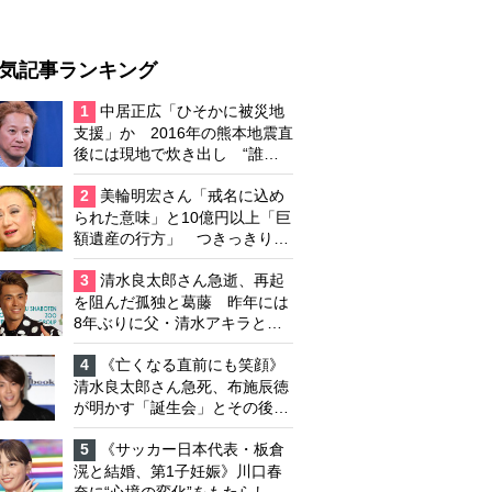
気記事ランキング
1
中居正広「ひそかに被災地
支援」か 2016年の熊本地震直
後には現地で炊き出し “誰に
も知られなくて良い”と、むし
ろ強まる福祉活動への思い
2
美輪明宏さん「戒名に込め
られた意味」と10億円以上「巨
額遺産の行方」 つきっきりで
私生活をサポートしていた元俳
優が相続か
3
清水良太郎さん急逝、再起
を阻んだ孤独と葛藤 昨年には
8年ぶりに父・清水アキラと共
演、本格的な活動再開に向かっ
ていたが…周囲が懸念していた
4
《亡くなる直前にも笑顔》
「不安定なところ」
清水良太郎さん急死、布施辰徳
が明かす「誕生会」とその後の
メッセージ
5
《サッカー日本代表・板倉
滉と結婚、第1子妊娠》川口春