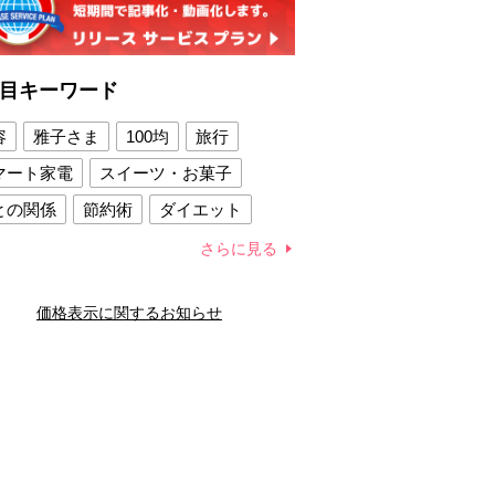
目キーワード
容
雅子さま
100均
旅行
マート家電
スイーツ・お菓子
との関係
節約術
ダイエット
康法
新製品
さらに見る
容賢者のダイエットグッズ
価格表示に関するお知らせ
との関係
新津春子
どか食い