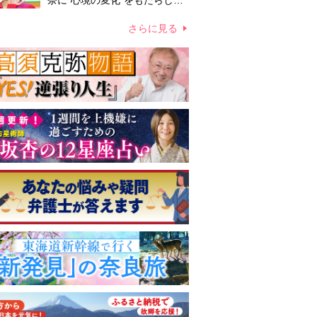
奈に“心境の変化”をもたらした
主演映画『ママせか』 身を削
って「がんに蝕まれる母」を演
さらに見る
じた壮絶な撮影現場