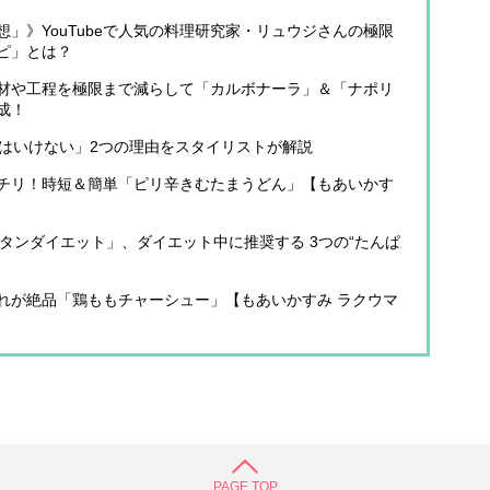
」》YouTubeで人気の料理研究家・リュウジさんの極限
ピ」とは？
材や工程を極限まで減らして「カルボナーラ」＆「ナポリ
成！
てはいけない」2つの理由をスタイリストが解説
チリ！時短＆簡単「ピリ辛きむたまうどん」【もあいかす
んタンダイエット」、ダイエット中に推奨する 3つの“たんぱ
れが絶品「鶏ももチャーシュー」【もあいかすみ ラクウマ
PAGE TOP