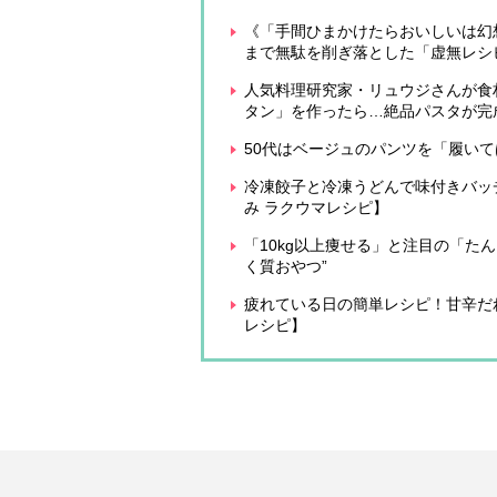
《「手間ひまかけたらおいしいは幻想
まで無駄を削ぎ落とした「虚無レシ
人気料理研究家・リュウジさんが食
タン」を作ったら…絶品パスタが完
50代はベージュのパンツを「履い
冷凍餃子と冷凍うどんで味付きバッ
み ラクウマレシピ】
「10kg以上痩せる」と注目の「た
く質おやつ”
疲れている日の簡単レシピ！甘辛だ
レシピ】