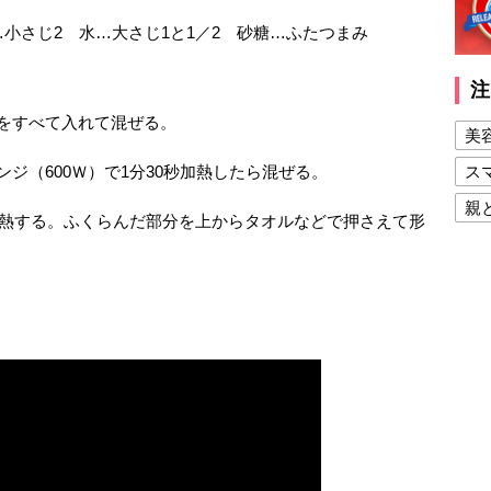
小さじ2 水…大さじ1と1／2 砂糖…ふたつまみ
注
をすべて入れて混ぜる。
美
ス
ジ（600Ｗ）で1分30秒加熱したら混ぜる。
親
分加熱する。ふくらんだ部分を上からタオルなどで押さえて形
健
美
夫