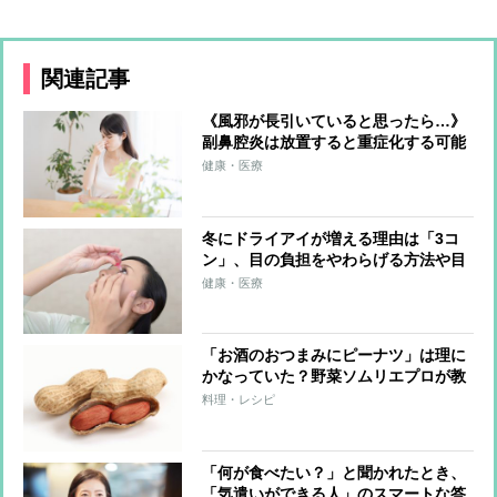
関連記事
《風邪が長引いていると思ったら…》
副鼻腔炎は放置すると重症化する可能
性も！食事や漢方薬などでセルフケア
健康・医療
する方法
冬にドライアイが増える理由は「3コ
ン」、目の負担をやわらげる方法や目
薬の選び方
健康・医療
「お酒のおつまみにピーナツ」は理に
かなっていた？野菜ソムリエプロが教
える落花生の健康パワー
料理・レシピ
「何が食べたい？」と聞かれたとき、
「気遣いができる人」のスマートな答