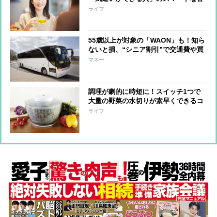
え方
ライフ
55歳以上が対象の「WAON」も！知ら
ないと損、“シニア割引”で交通費や買
い物がお得に
マネー
調理が劇的に時短に！スイッチ1つで
大量の野菜の水切りが素早くできるコ
ードレスサラダスピナー
ライフ