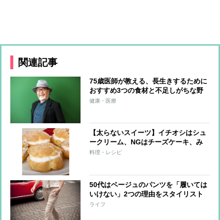
関連記事
75歳医師が教える、長生きするために
おすすめ3つの食材と不足しがちな野
菜を手軽に食べる方法
健康・医療
【太らないスイーツ】イチオシはシュ
ークリーム、NGはチーズケーキ、み
たらし団子
料理・レシピ
50代はベージュのパンツを「履いては
いけない」2つの理由をスタイリスト
が解説
ライフ