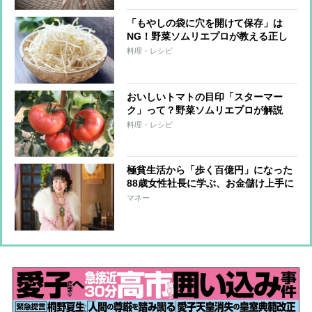
「もやしの袋に穴を開けて保存」は
NG！野菜ソムリエプロが教える正し
い保存方法とは？
料理・レシピ
おいしいトマトの目印「スターマー
ク」って？野菜ソムリエプロが解説
料理・レシピ
極貧生活から「歩く百億円」になった
88歳女性社長に学ぶ、お金儲け上手に
なる考え方「100円でも余計な散財は
マネー
したくない」