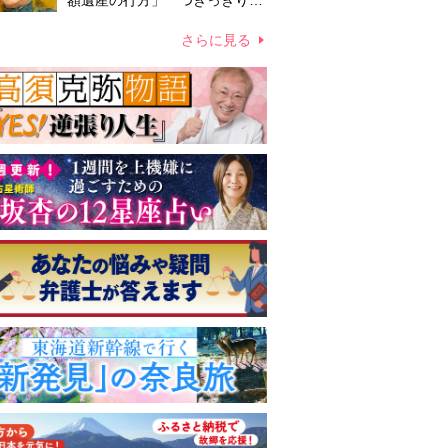
額遺産の行方」 つきっきりで
私生活をサポートしていた元俳
優が相続か
さらに見る