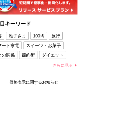
目キーワード
容
雅子さま
100均
旅行
マート家電
スイーツ・お菓子
との関係
節約術
ダイエット
康法
新製品
さらに見る
容賢者のダイエットグッズ
価格表示に関するお知らせ
との関係
新津春子
どか食い