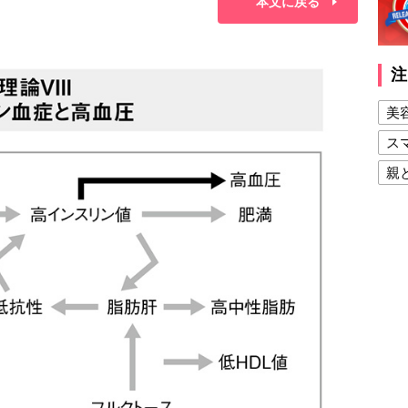
本文に戻る
注
美
ス
親
健
美
夫