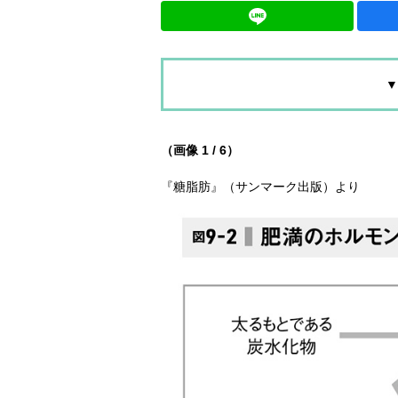
▼
（画像 1 / 6）
『糖脂肪』（サンマーク出版）より