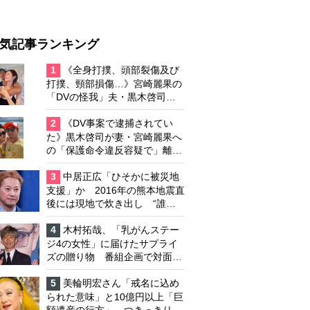
気記事ランキング
1
《全身打撲、頭部裂傷及び
打撲、頸部損傷…》宮崎麗果の
「DVの怪我」夫・黒木啓司の
逮捕で始まる「夫婦の闘争」
2
《DV事案で逮捕されてい
た》黒木啓司が妻・宮崎麗果へ
の「保護命令違反容疑で」離婚
協議は「第二ステージ」へ
3
中居正広「ひそかに被災地
支援」か 2016年の熊本地震直
後には現地で炊き出し “誰に
も知られなくて良い”と、むし
ろ強まる福祉活動への思い
4
木村拓哉、「乳がんステー
ジ4の女性」に届けたサプライ
ズの贈り物 番組企画で対面し
たファンが、夢と希望を与える
心遣いに「うれしくて号泣しま
5
美輪明宏さん「戒名に込め
した」
られた意味」と10億円以上「巨