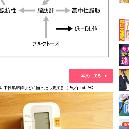
本文に戻る
中性脂肪値などに陥ったら要注意（Ph／photoAC）