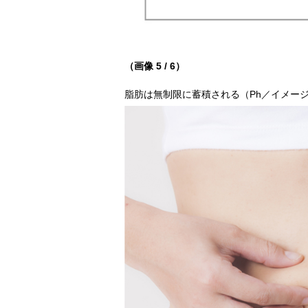
（画像 5 / 6）
脂肪は無制限に蓄積される（Ph／イメー