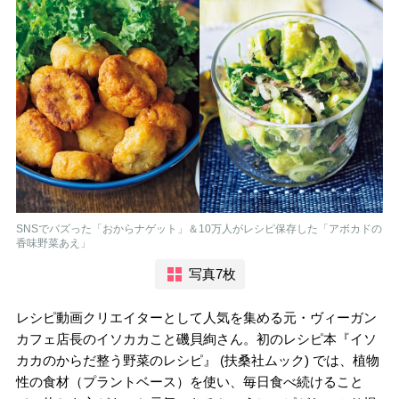
SNSでバズった「おからナゲット」＆10万人がレシピ保存した「アボカドの
香味野菜あえ」
写真7枚
レシピ動画クリエイターとして人気を集める元・ヴィーガン
カフェ店長のイソカカこと磯貝絢さん。初のレシピ本『イソ
カカのからだ整う野菜のレシピ』 (扶桑社ムック) では、植物
性の食材（プラントベース）を使い、毎日食べ続けること