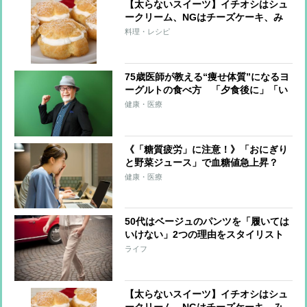
【太らないスイーツ】イチオシはシュ
ークリーム、NGはチーズケーキ、み
たらし団子
料理・レシピ
75歳医師が教える“痩せ体質”になるヨ
ーグルトの食べ方 「夕食後に」「い
ろんな種類を」「切り干し大根をプラ
健康・医療
ス」
《「糖質疲労」に注意！》「おにぎり
と野菜ジュース」で血糖値急上昇？
「低GI食品のそばならOK」は誤解だ
健康・医療
った
50代はベージュのパンツを「履いては
いけない」2つの理由をスタイリスト
が解説
ライフ
【太らないスイーツ】イチオシはシュ
ークリーム、NGはチーズケーキ、み