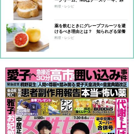
たらし団子
料理・レシピ
薬を飲むときにグレープフルーツを避
けるべき理由とは？ 知られざる栄養
価やパスタレシピを野菜ソムリエプロ
料理・レシピ
が紹介