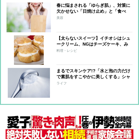
春に悩まされる「ゆらぎ肌」、対策に
欠かせない「日焼け止め」と「食べ
物」
美容
【太らないスイーツ】イチオシはシュ
ークリーム、NGはチーズケーキ、み
たらし団子
料理・レシピ
まるでスキンケア!?「水と泡の力だけ
で素肌をすこやかに美しくする」シャ
ワーヘッド
ライフ