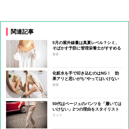
関連記事
5月の紫外線量は真夏レベル？シミ、
そばかす予防に管理栄養士がすすめる
食材＆漢方薬
美容
化粧水を手で叩き込むのはNG！ 効
果アリと思いがち“やってはいけない
美容法”
美容
50代はベージュのパンツを「履いては
いけない」2つの理由をスタイリスト
が解説
ライフ