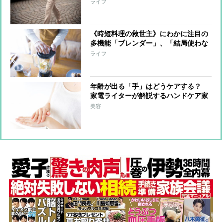
が解説
ライフ
《時短料理の救世主》にわかに注目の
多機能「ブレンダー」、「結局使わな
くなった」にならないための選び方や
ライフ
注意点を家電ライターが解説
年齢が出る「手」はどうケアする？
家電ライターが解説するハンドケア家
電の使い方と最新アイテム
美容