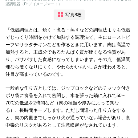
温調理器（Ph／イメージマート）
写真8枚
「低温調理とは、焼く・煮る・蒸すなどの調理法よりも低温
でじっくり時間をかけて加熱する調理法で、主にローストビ
ーフやサラダチキンなどを作るときに用います。肉は高温で
加熱すると、主成分であるたんぱく質が硬くなる性質があ
り、パサパサした食感になってしまいます。その点、低温調
理なら硬くなりにくく、やわらかいおいしさが味わえると、
注目が高まっているのです。
一般的な作り方としては、ジップロックなどのチャック付き
ポリ袋に食品を入れて密閉し、水を張った鍋に入れて50～
70℃の低温を2時間など（肉の種類や厚みによって異な
る）、長時間キープします。ただし間違った作り方をする
と、肉の内側までしっかり火が通っていない場合があり、食
中毒のリスクがあるとして注意喚起がなされています。