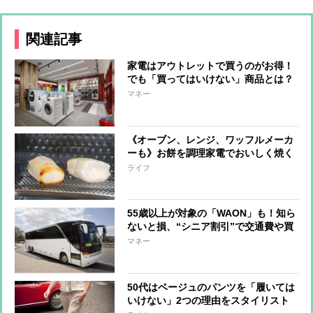
関連記事
家電はアウトレットで買うのがお得！
でも「買ってはいけない」商品とは？
マネー
《オーブン、レンジ、ワッフルメーカ
ーも》お餅を調理家電でおいしく焼く
ワザ＆最新家電を専門家が解説
ライフ
55歳以上が対象の「WAON」も！知ら
ないと損、“シニア割引”で交通費や買
い物がお得に
マネー
50代はベージュのパンツを「履いては
いけない」2つの理由をスタイリスト