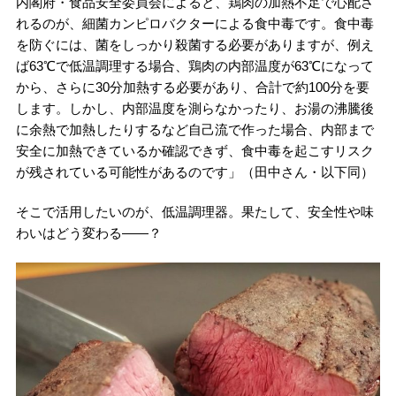
内閣府・食品安全委員会によると、鶏肉の加熱不足で心配さ
れるのが、細菌カンピロバクターによる食中毒です。食中毒
を防ぐには、菌をしっかり殺菌する必要がありますが、例え
ば63℃で低温調理する場合、鶏肉の内部温度が63℃になって
から、さらに30分加熱する必要があり、合計で約100分を要
します。しかし、内部温度を測らなかったり、お湯の沸騰後
に余熱で加熱したりするなど自己流で作った場合、内部まで
安全に加熱できているか確認できず、食中毒を起こすリスク
が残されている可能性があるのです」（田中さん・以下同）
そこで活用したいのが、低温調理器。果たして、安全性や味
わいはどう変わる――？