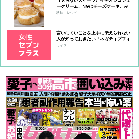
【太らないスイーツ】イチオシはシュ
ークリーム、NGはチーズケーキ、み
たらし団子
料理・レシピ
言いにくいことを上手に伝えられない
人が知っておきたい「ネガティブフィ
ードバック」とは？
ライフ