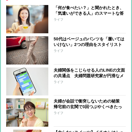
「何が食べたい？」と聞かれたとき、
「気遣いができる人」のスマートな答
え方
ライフ
50代はベージュのパンツを「履いては
いけない」2つの理由をスタイリスト
が解説
ライフ
夫婦関係をこじらせる人のLINEの文面
の共通点 夫婦問題研究家が円滑なメ
ッセージの送り方を指南する
ライフ
夫婦が会話で衝突しないための秘策
帰宅前の玄関で3回つぶやくべきたっ
た2文字の言葉
ライフ