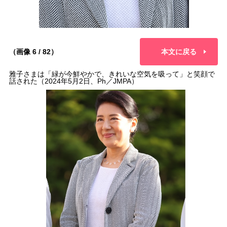
（画像 6 / 82）
本文に戻る
雅子さまは「緑が今鮮やかで、きれいな空気を吸って」と笑顔で
話された（2024年5月2日、Ph／JMPA）