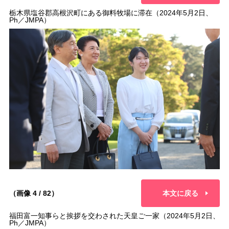
栃木県塩谷郡高根沢町にある御料牧場に滞在（2024年5月2日、
Ph／JMPA）
（画像 4 / 82）
本文に戻る
福田富一知事らと挨拶を交わされた天皇ご一家（2024年5月2日、
Ph／JMPA）