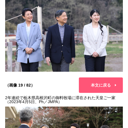
（画像 19 / 82）
本文に戻る
2年連続で栃木県高根沢町の御料牧場に滞在された天皇ご一家
（2023年4月5日、Ph／JMPA）