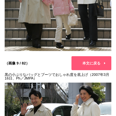
（画像 9 / 82）
本文に戻る
黒の小ぶりなバッグとブーツでおしゃれ度を底上げ（2007年3月
16日、Ph／JMPA）