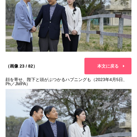
（画像 23 / 82）
本文に戻る
顔を寄せ、陛下と頭がぶつかるハプニングも（2023年4月5日、
Ph／JMPA）