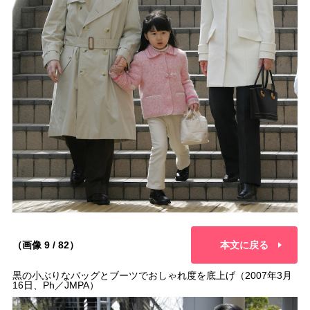
（画像 9 / 82）
本文に戻る
黒の小ぶりなバッグとブーツでおしゃれ度を底上げ（2007年3月
16日、Ph／JMPA）