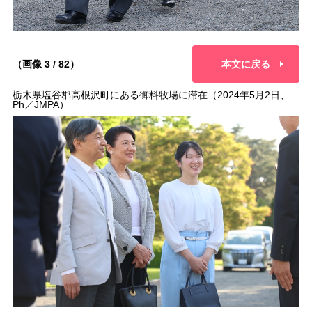
（画像 3 / 82）
本文に戻る
栃木県塩谷郡高根沢町にある御料牧場に滞在（2024年5月2日、
Ph／JMPA）