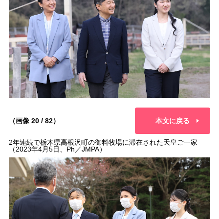
（画像 20 / 82）
本文に戻る
2年連続で栃木県高根沢町の御料牧場に滞在された天皇ご一家
（2023年4月5日、Ph／JMPA）