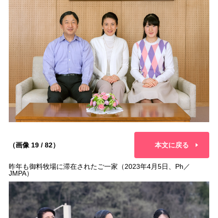
（画像 19 / 82）
本文に戻る
昨年も御料牧場に滞在されたご一家（2023年4月5日、Ph／
JMPA）