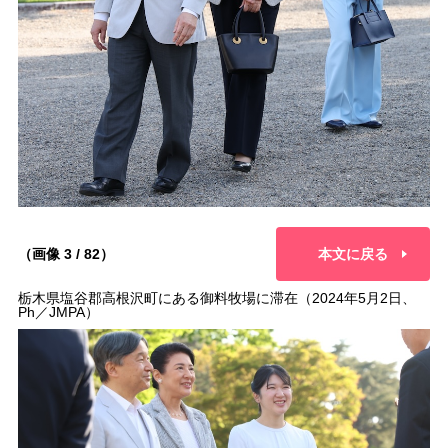
（画像 3 / 82）
本文に戻る
栃木県塩谷郡高根沢町にある御料牧場に滞在（2024年5月2日、
Ph／JMPA）