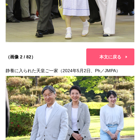
（画像 2 / 82）
本文に戻る
静養に入られた天皇ご一家（2024年5月2日、Ph／JMPA）