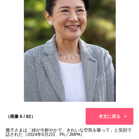
（画像 6 / 82）
本文に戻る
雅子さまは「緑が今鮮やかで、きれいな空気を吸って」と笑顔で
話された（2024年5月2日、Ph／JMPA）