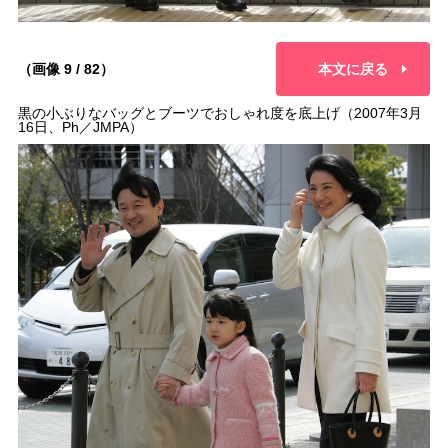
（画像 9 / 82）
本文に戻る
黒の小ぶりなバッグとブーツでおしゃれ度を底上げ（2007年3月
16日、Ph／JMPA）