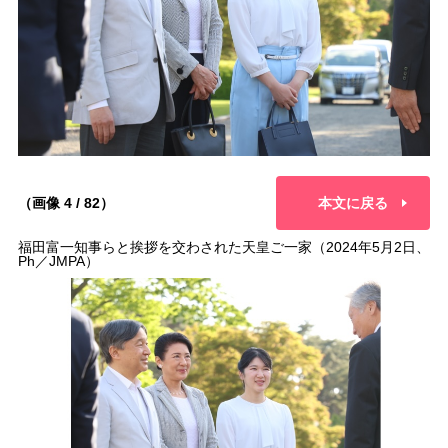
（画像 4 / 82）
本文に戻る
福田富一知事らと挨拶を交わされた天皇ご一家（2024年5月2日、
Ph／JMPA）