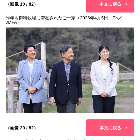
（画像 19 / 82）
本文に戻る
昨年も御料牧場に滞在されたご一家（2023年4月5日、Ph／
JMPA）
（画像 20 / 82）
本文に戻る