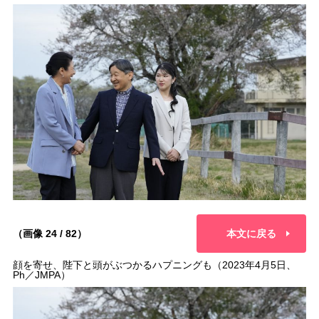
（画像 24 / 82）
本文に戻る
顔を寄せ、陛下と頭がぶつかるハプニングも（2023年4月5日、
Ph／JMPA）