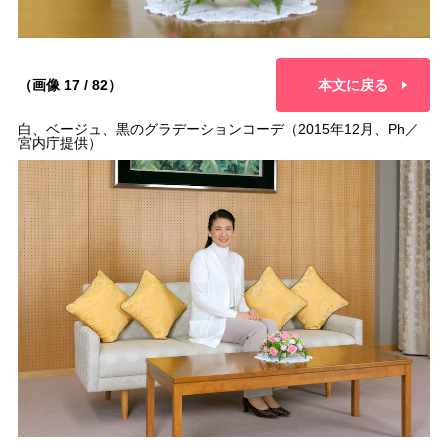
（画像 17 / 82）
本文に戻る
白、ベージュ、黒のグラデーションコーデ（2015年12月、Ph／
宮内庁提供）