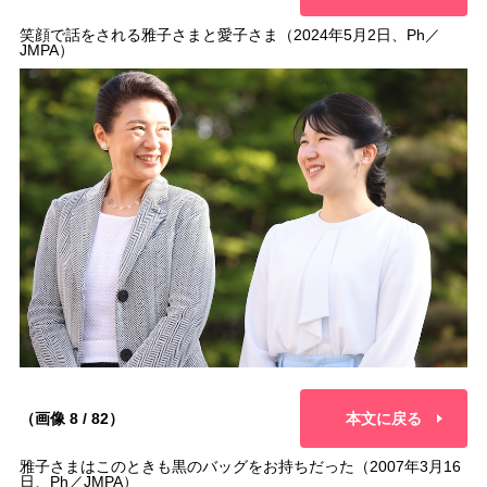
笑顔で話をされる雅子さまと愛子さま（2024年5月2日、Ph／
JMPA）
（画像 8 / 82）
本文に戻る
雅子さまはこのときも黒のバッグをお持ちだった（2007年3月16
日、Ph／JMPA）