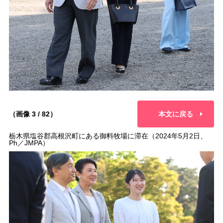
（画像 3 / 82）
本文に戻る
栃木県塩谷郡高根沢町にある御料牧場に滞在（2024年5月2日、
Ph／JMPA）