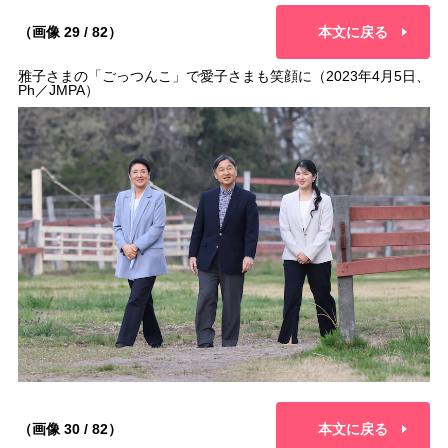
（画像 29 / 82）
本文に戻る
雅子さまの「ごっつんこ」で愛子さまも笑顔に（2023年4月5日、
Ph／JMPA）
（画像 30 / 82）
本文に戻る