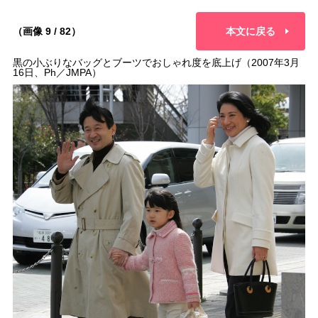
（画像 9 / 82）
本文に戻る
黒の小ぶりなバッグとブーツでおしゃれ度を底上げ（2007年3月
16日、Ph／JMPA）