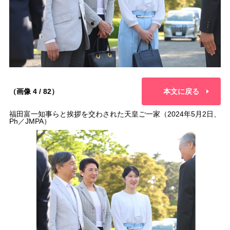
（画像 4 / 82）
本文に戻る
福田富一知事らと挨拶を交わされた天皇ご一家（2024年5月2日、
Ph／JMPA）