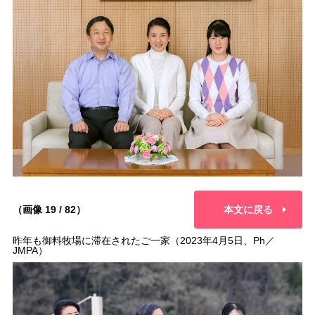
（画像 19 / 82）
本文に戻る
昨年も御料牧場に滞在されたご一家（2023年4月5日、Ph／
JMPA）