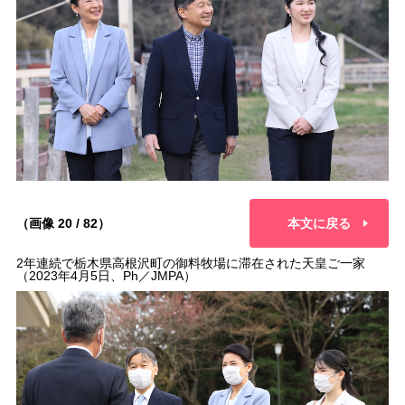
（画像 20 / 82）
本文に戻る
2年連続で栃木県高根沢町の御料牧場に滞在された天皇ご一家
（2023年4月5日、Ph／JMPA）