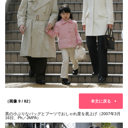
（画像 9 / 82）
本文に戻る
黒の小ぶりなバッグとブーツでおしゃれ度を底上げ（2007年3月
16日、Ph／JMPA）