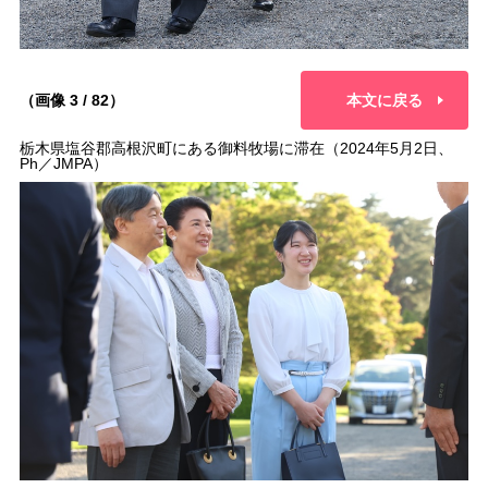
（画像 3 / 82）
本文に戻る
栃木県塩谷郡高根沢町にある御料牧場に滞在（2024年5月2日、
Ph／JMPA）