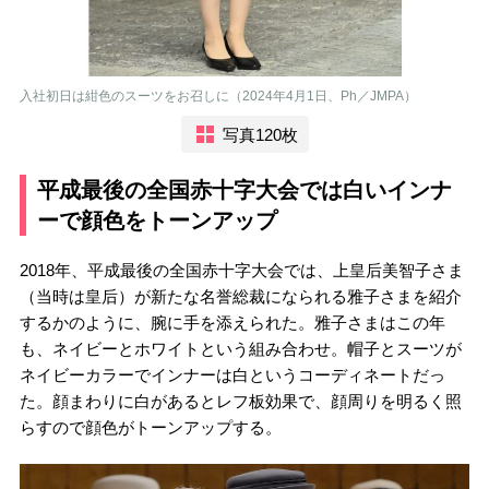
入社初日は紺色のスーツをお召しに（2024年4月1日、Ph／JMPA）
写真120枚
平成最後の全国赤十字大会では白いインナ
ーで顔色をトーンアップ
2018年、平成最後の全国赤十字大会では、上皇后美智子さま
（当時は皇后）が新たな名誉総裁になられる雅子さまを紹介
するかのように、腕に手を添えられた。雅子さまはこの年
も、ネイビーとホワイトという組み合わせ。帽子とスーツが
ネイビーカラーでインナーは白というコーディネートだっ
た。顔まわりに白があるとレフ板効果で、顔周りを明るく照
らすので顔色がトーンアップする。