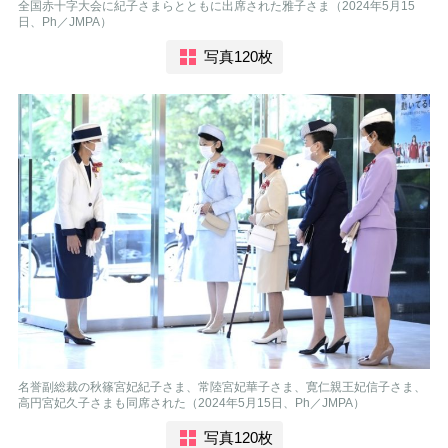
全国赤十字大会に紀子さまらとともに出席された雅子さま（2024年5月15
日、Ph／JMPA）
写真120枚
名誉副総裁の秋篠宮妃紀子さま、常陸宮妃華子さま、寛仁親王妃信子さま、
高円宮妃久子さまも同席された（2024年5月15日、Ph／JMPA）
写真120枚