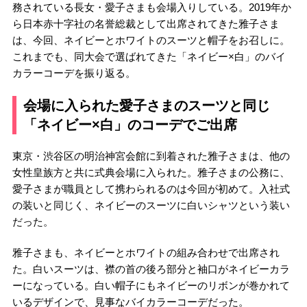
務されている長女・愛子さまも会場入りしている。2019年か
ら日本赤十字社の名誉総裁として出席されてきた雅子さま
は、今回、ネイビーとホワイトのスーツと帽子をお召しに。
これまでも、同大会で選ばれてきた「ネイビー×白」のバイ
カラーコーデを振り返る。
会場に入られた愛子さまのスーツと同じ
「ネイビー×白」のコーデでご出席
東京・渋谷区の明治神宮会館に到着された雅子さまは、他の
女性皇族方と共に式典会場に入られた。雅子さまの公務に、
愛子さまが職員として携わられるのは今回が初めて。入社式
の装いと同じく、ネイビーのスーツに白いシャツという装い
だった。
雅子さまも、ネイビーとホワイトの組み合わせで出席され
た。白いスーツは、襟の首の後ろ部分と袖口がネイビーカラ
ーになっている。白い帽子にもネイビーのリボンが巻かれて
いるデザインで、見事なバイカラーコーデだった。