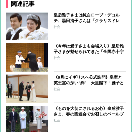
関連記事
皇后雅子さまは純白ローブ・デコル
テ、黒田清子さんは「クラリスドレ
ス」と話題に 女性皇族の華麗な
社会
る”結婚ファッション”
《今年は愛子さまも会場入り》皇后雅
子さまが魅せられてきた「全国赤十字
大会」でのネイビー×白のバイカラー
社会
コーデ
《6月にイギリスへ公式訪問》皇室と
英王室の深い“絆” 天皇陛下「雅子と
ともにイギリスの地を再び」特別な時
社会
間を過ごされた留学時代、エリザベス
女王の国葬に異例の参列
《ものを大切にされるお心》皇后雅子
さま、春の園遊会でお召しのペールブ
ルーのセットアップは着回しファッシ
社会
ョン