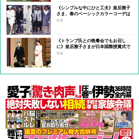
《シンプルな中にひと工夫》皇后雅子
さま、春のベーシックカラーコーデは
アクセサリーや小物でツヤ感をプラス
社会
《トランプ氏との晩餐会でもお召し
に》皇后雅子さまが日本国際授賞式で
見せられた、エレガントなレースジャ
社会
ケット＆ロングドレス姿