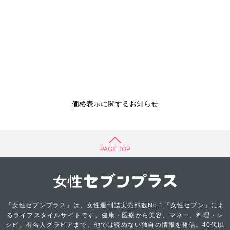
価格表示に関するお知らせ
PAGE TOP
「女性セブンプラス」は、女性週刊誌実売部数No.1「女性セブン」によ
るライフスタイルサイトです。健康・医療から美容、マネー、料理・レ
シピ、有名人グラビアまで、他では読めない独自の情報を発信。40代以