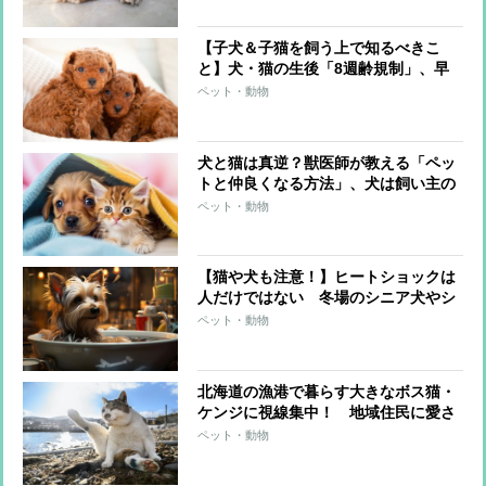
【子犬＆子猫を飼う上で知るべきこ
と】犬・猫の生後「8週齢規制」、早
すぎる親ばなれがNGな理由とは？
ペット・動物
犬と猫は真逆？獣医師が教える「ペッ
トと仲良くなる方法」、犬は飼い主の
タイミング＆猫は猫のタイミングで遊
ペット・動物
ぶ
【猫や犬も注意！】ヒートショックは
人だけではない 冬場のシニア犬やシ
ニア猫のために飼い主がとるべき対策
ペット・動物
を獣医師が解説
北海道の漁港で暮らす大きなボス猫・
ケンジに視線集中！ 地域住民に愛さ
れるその秘密とは
ペット・動物