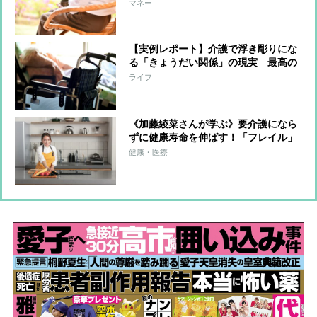
など3つのポイント
マネー
【実例レポート】介護で浮き彫りにな
る「きょうだい関係」の現実 最高の
介護パートナーとなった弟、母親の危
ライフ
篤で突如現れる長男のケースも
《加藤綾菜さんが学ぶ》要介護になら
ずに健康寿命を伸ばす！「フレイル」
予防に実践したい簡単トレーニング
健康・医療