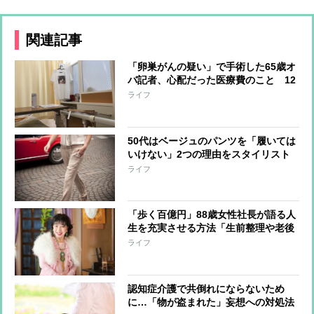
関連記事
「卵巣がんの疑い」で手術した65歳オ
バ記者、心配だった医療費のこと 12
日間の入院で負担額は？
ライフ
50代はベージュのパンツを「履いては
いけない」2つの理由をスタイリスト
が解説
ライフ
「歩く百億円」88歳女性社長が語る人
生を充実させる方法「生前整理や老後
整理には賛成できない」理由
ライフ
認知症介護で共倒れにならないため
に…「物が盗まれた」妄想への対処法