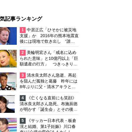
気記事ランキング
1
中居正広「ひそかに被災地
支援」か 2016年の熊本地震直
後には現地で炊き出し “誰に
も知られなくて良い”と、むし
ろ強まる福祉活動への思い
2
美輪明宏さん「戒名に込め
られた意味」と10億円以上「巨
額遺産の行方」 つきっきりで
私生活をサポートしていた元俳
優が相続か
3
清水良太郎さん急逝、再起
を阻んだ孤独と葛藤 昨年には
8年ぶりに父・清水アキラと共
演、本格的な活動再開に向かっ
ていたが…周囲が懸念していた
4
《亡くなる直前にも笑顔》
「不安定なところ」
清水良太郎さん急死、布施辰徳
が明かす「誕生会」とその後の
メッセージ
5
《サッカー日本代表・板倉
滉と結婚、第1子妊娠》川口春