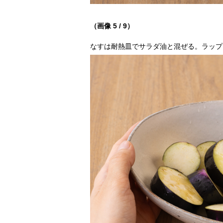
（画像 5 / 9）
なすは耐熱皿でサラダ油と混ぜる。ラップ