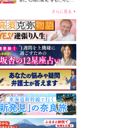
奈に“心境の変化”をもたらした
主演映画『ママせか』 身を削
って「がんに蝕まれる母」を演
さらに見る
じた壮絶な撮影現場