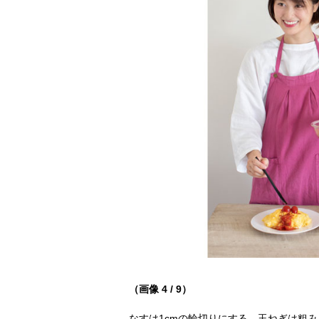
（画像 4 / 9）
なすは1cmの輪切りにする。玉ねぎは粗