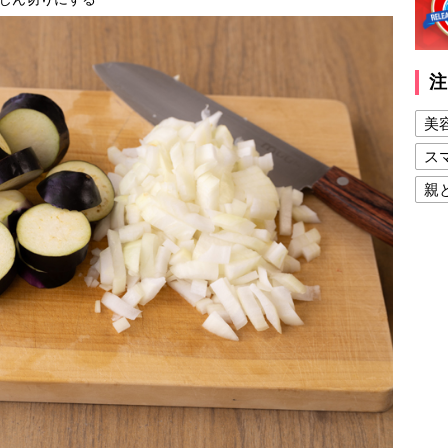
注
美
ス
親
健
美
夫