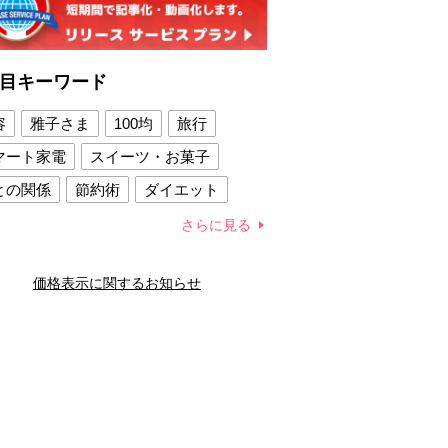
目キーワード
容
雅子さま
100均
旅行
マート家電
スイーツ・お菓子
との関係
節約術
ダイエット
康法
新製品
さらに見る
容賢者のダイエットグッズ
価格表示に関するお知らせ
との関係
新津春子
どか食い