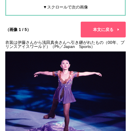
▼スクロールで次の画像
（画像 1 / 5）
本文に戻る
衣装は伊藤さんから浅田真央さんへ引き継がれたもの（00年、プ
リンスアイスワールド）（Ph／Japan Sports）