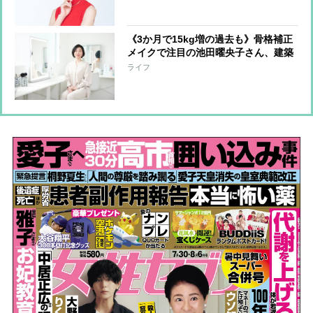
《3か月で15kg増の過去も》骨格補正
メイクで注目の池田曜央子さん、建築
業界→専業主婦→メイク講師へ転身し
ライフ
てきた理由