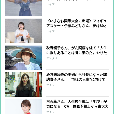
ート」だった 大会に出場しスケート
ライフ
教室も開催 子供からは「このおばさ
ん誰？なんて目で見られることも
（笑）」
《いまなお国際大会に出場》フィギュ
アスケート伊藤みどりさん、夢は80才
でダブルアクセル成功「もっと多くの
ライフ
人に滑る喜びや楽しさを伝えたい」
秋野暢子さん、がん闘病を経て「人生
に限りあることは身に染みた。やりた
いことはすぐ行動」1人でハワイ旅行
エンタメ
も
経営未経験の主婦から社長になった諏
訪貴子さん、「“第2の人生”に向けて
何かを始めるのに遅すぎることはな
ライフ
い」
河合薫さん、人生後半戦は「学び」が
力になる CA、気象予報士から東大大
学院に進み学者に
ライフ