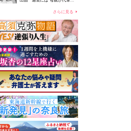
出品 過去には“母親が代筆し
たファン宛ての手紙”が10万円
ほどで売買 昭和スターグッズ
さらに見る
高額取引の実態