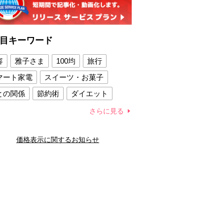
目キーワード
容
雅子さま
100均
旅行
マート家電
スイーツ・お菓子
との関係
節約術
ダイエット
康法
新製品
さらに見る
容賢者のダイエットグッズ
価格表示に関するお知らせ
との関係
新津春子
どか食い