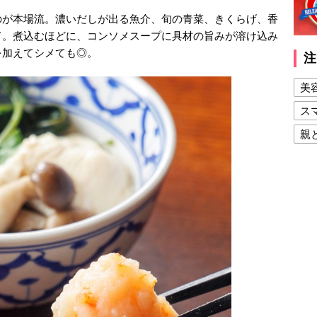
のが本場流。濃いだしが出る魚介、旬の青菜、きくらげ、香
て。煮込むほどに、コンソメスープに具材の旨みが溶け込み
を加えてシメても◎。
注
美
ス
親
健
美
夫