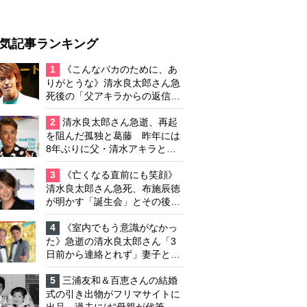
気記事ランキング
1
《こんなバカのために、あ
りがとうな》清水良太郎さん急
死後の「父アキラからの返信」
布施辰徳が涙で明かす「順番が
違う」
2
清水良太郎さん急逝、再起
を阻んだ孤独と葛藤 昨年には
8年ぶりに父・清水アキラと共
演、本格的な活動再開に向かっ
ていたが…周囲が懸念していた
3
《亡くなる直前にも笑顔》
「不安定なところ」
清水良太郎さん急死、布施辰徳
が明かす「誕生会」とその後の
メッセージ
4
《室内でもう意識がなかっ
た》急逝の清水良太郎さん「3
日前から連絡とれず」妻子とは
別居で孤独を感じていた
5
三浦友和＆百恵さんの結婚
式の引き出物がフリマサイトに