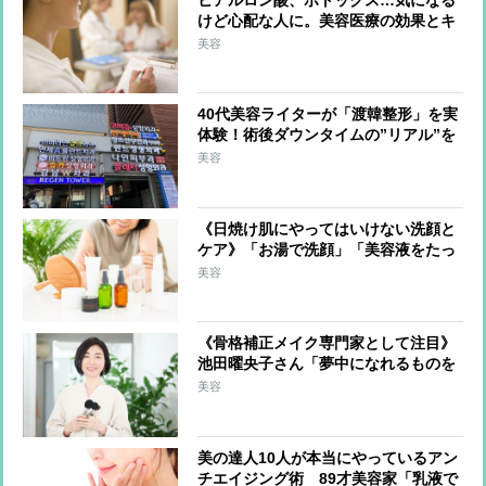
けど心配な人に。美容医療の効果とキ
ホン
美容
40代美容ライターが「渡韓整形」を実
体験！術後ダウンタイムの”リアル”を
リポート
美容
《日焼け肌にやってはいけない洗顔と
ケア》「お湯で洗顔」「美容液をたっ
ぷり塗る」など“いつもお手入れ”が肌
美容
の老化を早めることに
《骨格補正メイク専門家として注目》
池田曜央子さん「夢中になれるものを
選んできた」、美容業界に転身するま
美容
でに歩んできた意外なキャリア
美の達人10人が本当にやっているアン
チエイジング術 89才美容家「乳液で