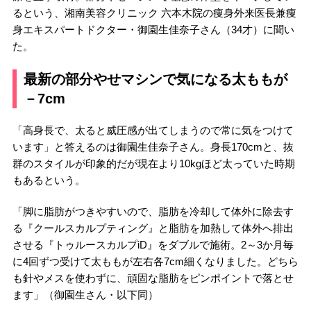
るという、湘南美容クリニック 六本木院の痩身外来医長兼痩
身エキスパートドクター・御園生佳奈子さん（34才）に聞い
た。
最新の部分やせマシンで気になる太ももが
－7cm
「高身長で、太ると威圧感が出てしまうので常に気をつけて
います」と答えるのは御園生佳奈子さん。身長170cmと、抜
群のスタイルが印象的だが現在より10kgほど太っていた時期
もあるという。
「脚に脂肪がつきやすいので、脂肪を冷却して体外に除去す
る『クールスカルプティング』と脂肪を加熱して体外へ排出
させる『トゥルースカルプiD』をダブルで施術。2～3か月毎
に4回ずつ受けて太ももが左右各7cm細くなりました。どちら
も針やメスを使わずに、頑固な脂肪をピンポイントで落とせ
ます」（御園生さん・以下同）