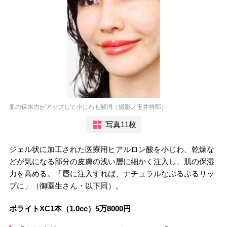
肌の保水力がアップして小じわも解消（撮影／玉井幹郎）
写真11枚
ジェル状に加工された医療用ヒアルロン酸を小じわ、乾燥な
どが気になる部分の皮膚の浅い層に細かく注入し、肌の保湿
力を高める。「唇に注入すれば、ナチュラルなぷるぷるリッ
プに」（御園生さん・以下同）。
ボライトXC1本（1.0cc）5万8000円