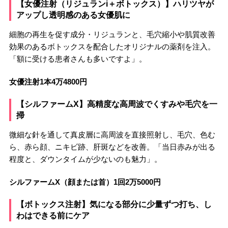
【女優注射（リジュランi＋ボトックス）】ハリツヤが
アップし透明感のある女優肌に
細胞の再生を促す成分・リジュランと、毛穴縮小や肌質改善
効果のあるボトックスを配合したオリジナルの薬剤を注入。
「額に受ける患者さんも多いですよ」。
女優注射1本4万4800円
【シルファームX】高精度な高周波でくすみや毛穴を一
掃
微細な針を通して真皮層に高周波を直接照射し、毛穴、色む
ら、赤ら顔、ニキビ跡、肝斑などを改善。「当日赤みが出る
程度と、ダウンタイムが少ないのも魅力」。
シルファームX（顔または首）1回2万5000円
【ボトックス注射】気になる部分に少量ずつ打ち、し
わはできる前にケア