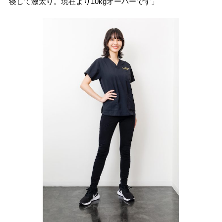
寝して激太り。現在より10kgオーバーです」