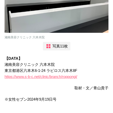
湘南美容クリニック 六本木院
写真11枚
【DA
TA】
湘南美容クリニック 六本木院
東京都港区六本木6-1-24 ラピロス六本木8F
https://www.s-b-c.net/clinic/branch/roppongi/
取材・文／青山貴子
※女性セブン2024年9月19日号