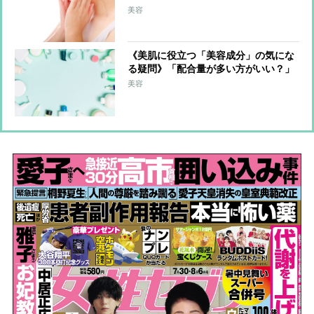
肌に潤いを与え続ける」、大沢あかね
美容
「朝晩の洗顔後は必ずシートパックで
保湿」
《美肌に役立つ「美容成分」の気にな
る疑問》「配合量が多い方がいい？」
「同じ成分の商品ならどう選ぶ？」に
美容
美容のプロが回答