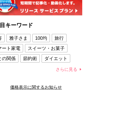
目キーワード
容
雅子さま
100均
旅行
マート家電
スイーツ・お菓子
との関係
節約術
ダイエット
康法
新製品
さらに見る
容賢者のダイエットグッズ
価格表示に関するお知らせ
との関係
新津春子
どか食い