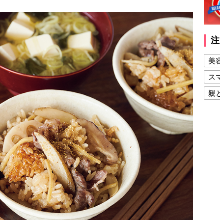
注
美
ス
親
健
美
夫