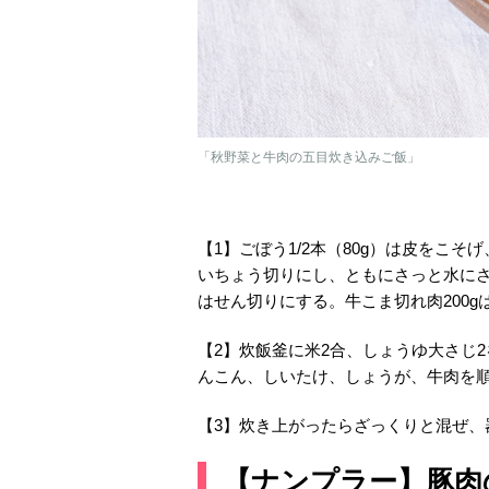
「秋野菜と牛肉の五目炊き込みご飯」
【1】ごぼう1/2本（80g）は皮をこそ
いちょう切りにし、ともにさっと水にさ
はせん切りにする。牛こま切れ肉200
【2】炊飯釜に米2合、しょうゆ大さじ
んこん、しいたけ、しょうが、牛肉を
【3】炊き上がったらざっくりと混ぜ、
【ナンプラー】豚肉