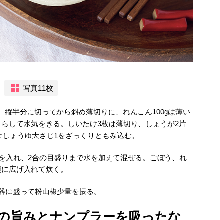
写真11枚
げ、縦半分に切ってから斜め薄切りに、れんこん100gは薄い
らして水気をきる。しいたけ3枚は薄切り、しょうが2片
gはしょうゆ大さじ1をざっくりともみ込む。
2を入れ、2合の目盛りまで水を加えて混ぜる。ごぼう、れ
順に広げ入れて炊く。
器に盛って粉山椒少量を振る。
の旨みとナンプラーを吸ったな