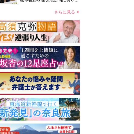
熊本視察を被災地訪問に切り替
えての実施が現実的か 上皇ご
夫妻から受け継ぐ“国民への寄
さらに見る
り添い方”