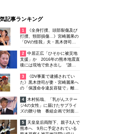
気記事ランキング
1
《全身打撲、頭部裂傷及び
打撲、頸部損傷…》宮崎麗果の
「DVの怪我」夫・黒木啓司の
逮捕で始まる「夫婦の闘争」
2
中居正広「ひそかに被災地
支援」か 2016年の熊本地震直
後には現地で炊き出し “誰に
も知られなくて良い”と、むし
ろ強まる福祉活動への思い
3
《DV事案で逮捕されてい
た》黒木啓司が妻・宮崎麗果へ
の「保護命令違反容疑で」離婚
協議は「第二ステージ」へ
4
木村拓哉、「乳がんステー
ジ4の女性」に届けたサプライ
ズの贈り物 番組企画で対面し
たファンが、夢と希望を与える
心遣いに「うれしくて号泣しま
5
天皇皇后両陛下、親子3人で
した」
熊本へ 9月に予定されている