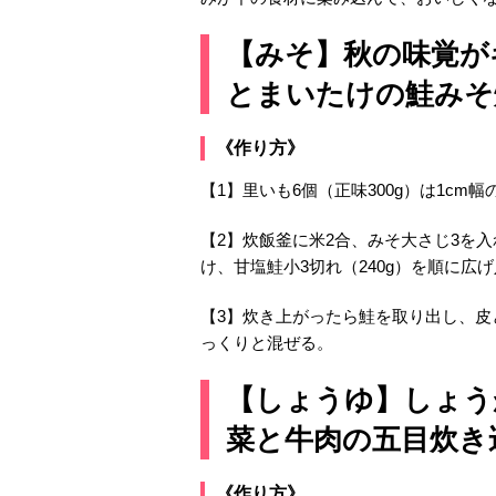
【みそ】秋の味覚が
とまいたけの鮭みそ
《作り方》
【1】里いも6個（正味300g）は1cm
【2】炊飯釜に米2合、みそ大さじ3を
け、甘塩鮭小3切れ（240g）を順に広
【3】炊き上がったら鮭を取り出し、皮
っくりと混ぜる。
【しょうゆ】しょう
菜と牛肉の五目炊き
《作り方》