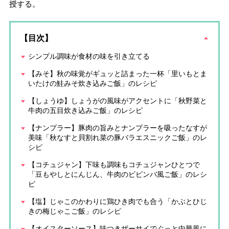
授する。
【目次】
シンプル調味が食材の味を引き立てる
【みそ】秋の味覚がギュッと詰まった一杯「里いもとま
いたけの鮭みそ炊き込みご飯」のレシピ
【しょうゆ】しょうがの風味がアクセントに「秋野菜と
牛肉の五目炊き込みご飯」のレシピ
【ナンプラー】豚肉の旨みとナンプラーを吸ったなすが
美味「秋なすと貝割れ菜の豚バラエスニックご飯」のレ
シピ
【コチュジャン】下味も調味もコチュジャンひとつで
「豆もやしとにんじん、牛肉のビビンバ風ご飯」のレシ
ピ
【塩】じゃこのかわりに鶏ひき肉でも合う「かぶとひじ
きの梅じゃこご飯」のレシピ
【オイスターソース】味つきザーサイでぐっと中華風に