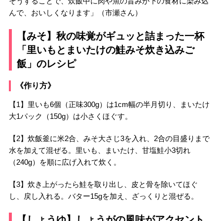
そうすることで、炊飯中に肉や魚の旨みが下の食材に染み込
んで、おいしくなります」（市瀬さん）
【みそ】秋の味覚がギュッと詰まった一杯
「里いもとまいたけの鮭みそ炊き込みご
飯」のレシピ
《作り方》
【1】里いも6個（正味300g）は1cm幅の半月切り、まいたけ
大1パック（150g）は小さくほぐす。
【2】炊飯釜に米2合、みそ大さじ3を入れ、2合の目盛りまで
水を加えて混ぜる。里いも、まいたけ、甘塩鮭小3切れ
（240g）を順に広げ入れて炊く。
【3】炊き上がったら鮭を取り出し、皮と骨を除いてほぐ
し、戻し入れる。バター15gを加え、ざっくりと混ぜる。
【しょうゆ】しょうがの風味がアクセント