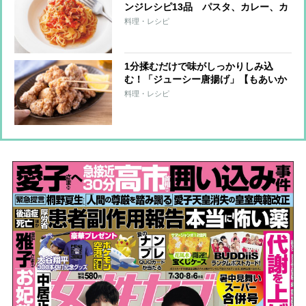
ンジレシピ13品 パスタ、カレー、カ
ルパッチョ、スムージーもおいしく
料理・レシピ
楽々！
1分揉むだけで味がしっかりしみ込
む！「ジューシー唐揚げ」【もあいか
すみ ラクウマレシピ】
料理・レシピ