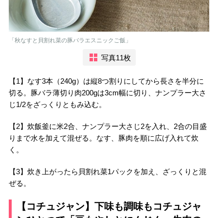
「秋なすと貝割れ菜の豚バラエスニックご飯」
写真11枚
【1】なす3本（240g）は縦8つ割りにしてから長さを半分に
切る。豚バラ薄切り肉200gは3cm幅に切り、ナンプラー大さ
じ1/2をざっくりともみ込む。
【2】炊飯釜に米2合、ナンプラー大さじ2を入れ、2合の目盛
りまで水を加えて混ぜる。なす、豚肉を順に広げ入れて炊
く。
【3】炊き上がったら貝割れ菜1パックを加え、ざっくりと混
ぜる。
【コチュジャン】下味も調味もコチュジャ