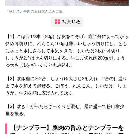
「秋野菜と牛肉の五目炊き込みご飯」
写真11枚
【1】ごぼう1/2本（80g）は皮をこそげ、縦半分に切ってから
斜め薄切りに、れんこん100gは薄いいちょう切りにし、とも
にさっと水にさらして水気をきる。しいたけ3枚は薄切り、
しょうが2片はせん切りにする。牛こま切れ肉200gはしょう
ゆ大さじ1をざっくりともみ込む。
【2】炊飯釜に米2合、しょうゆ大さじ2を入れ、2合の目盛り
まで水を加えて混ぜる。ごぼう、れんこん、しいたけ、しょ
うが、牛肉を順に広げ入れて炊く。
【3】炊き上がったらざっくりと混ぜ、器に盛って粉山椒少
量を振る。
【ナンプラー】豚肉の旨みとナンプラーを