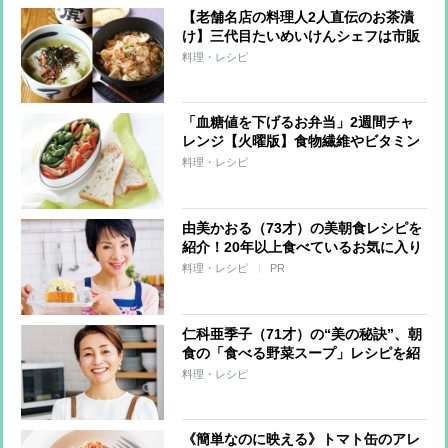
【老舗名店の料理人2人直伝のお茶漬
け】三代目たいめいけんシェフは市販
の「オニオンスープ」で作る洋風茶漬
料理・レシピ
けレシピ
「血糖値を下げるお弁当」2週間チャ
レンジ【火曜版】食物繊維やビタミン
で血糖値上昇を抑制！“するりとやせ
料理・レシピ
る”を目指すレシピ
由美かおる（73才）の美朝食レシピを
紹介！20年以上食べているお気に入り
「しらすチーズトースト」
料理・レシピ
PR
仁科亜季子（71才）の“美の秘訣”、朝
食の「食べる野菜スープ」レシピを紹
介
料理・レシピ
《簡単なのに映える》トマト缶のアレ