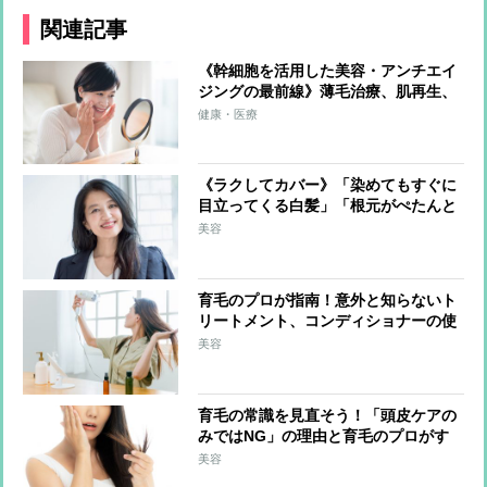
関連記事
《幹細胞を活用した美容・アンチエイ
ジングの最前線》薄毛治療、肌再生、
しわ・たるみ・ほうれい線の改善など
健康・医療
の効果 化粧品への応用も
《ラクしてカバー》「染めてもすぐに
目立ってくる白髪」「根元がぺたんと
して寂しい…」白髪・薄毛の悩みの解
美容
決法を毛髪診断士がレクチャー！
育毛のプロが指南！意外と知らないト
リートメント、コンディショナーの使
い方＆白髪対策でとりたい食べ物
美容
育毛の常識を見直そう！「頭皮ケアの
みではNG」の理由と育毛のプロがす
すめるマッサージのやり方
美容