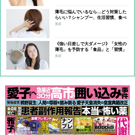
薄毛に悩んでいるなら…どう対策した
らいい？シャンプー、生活習慣、食べ
物ですぐに始められること
美容
《強い日差しで大ダメージ》「女性の
薄毛」を予防する「食品」と「習慣」
ランキング、美と健康のプロ10人が回
美容
答