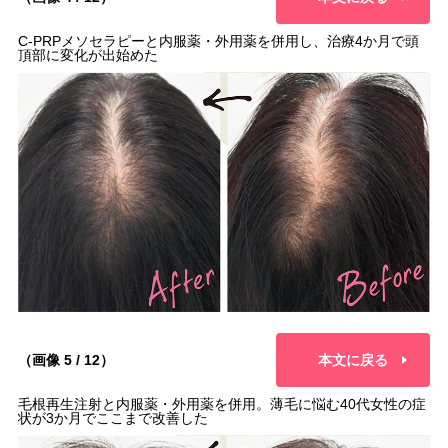
C-PRPメソセラピーと内服薬・外用薬を併用し、治療4か月で頭
頂部に変化が出始めた
（画像 5 / 12）
本文に戻る
毛根再生注射と内服薬・外用薬を併用。薄毛に悩む40代女性の症
状が3か月でここまで改善した