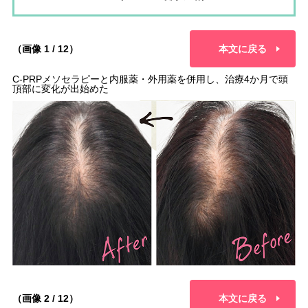
（画像 1 / 12）
本文に戻る
C-PRPメソセラピーと内服薬・外用薬を併用し、治療4か月で頭
頂部に変化が出始めた
（画像 2 / 12）
本文に戻る