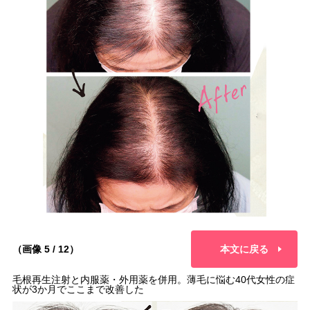
（画像 5 / 12）
本文に戻る
毛根再生注射と内服薬・外用薬を併用。薄毛に悩む40代女性の症
状が3か月でここまで改善した