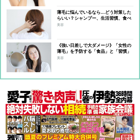
薄毛に悩んでいるなら…どう対策した
らいい？シャンプー、生活習慣、食べ
物ですぐに始められること
美容
《強い日差しで大ダメージ》「女性の
薄毛」を予防する「食品」と「習慣」
ランキング、美と健康のプロ10人が回
美容
答