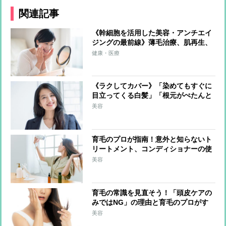
関連記事
《幹細胞を活用した美容・アンチエイ
ジングの最前線》薄毛治療、肌再生、
しわ・たるみ・ほうれい線の改善など
健康・医療
の効果 化粧品への応用も
《ラクしてカバー》「染めてもすぐに
目立ってくる白髪」「根元がぺたんと
して寂しい…」白髪・薄毛の悩みの解
美容
決法を毛髪診断士がレクチャー！
育毛のプロが指南！意外と知らないト
リートメント、コンディショナーの使
い方＆白髪対策でとりたい食べ物
美容
育毛の常識を見直そう！「頭皮ケアの
みではNG」の理由と育毛のプロがす
すめるマッサージのやり方
美容