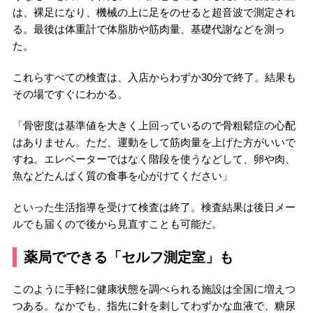
は、裸足になり、機械の上に足をのせると超音波で測定され
る。最後は体重計で体脂肪や筋肉量、基礎代謝などを測っ
た。
これらすべての検査は、入店からわずか30分で終了。結果も
その場ですぐにわかる。
「骨密度は基準値を大きく上回っているので骨粗鬆症の心配
はありません。ただ、運動をして筋肉量を上げた方がいいで
すね。エレベーターではなく階段を使うなどして、卵や肉、
魚などたんぱく質の食事を心がけてください」
といった生活指導を受けて検査は終了。検査結果は後日メー
ルでも届くので後から見直すことも可能だ。
薬局でできる「セルフ測定室」も
このように手軽に健康状態を調べられる施設は全国に増えつ
つある。なかでも、指先に針を刺してわずかな血液で、糖尿