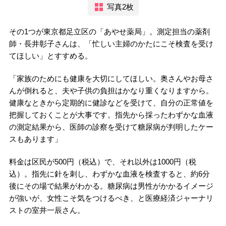
写真2枚
その1つが東京都足立区の「あやせ薬局」。測定担当の薬剤
師・長井彰子さんは、「忙しい主婦のかたにこそ検査を受け
てほしい」とすすめる。
「家族のためにも健康を大切にしてほしい。奥さんやお母さ
んが倒れると、夫や子供の負担はかなり重くなりますから。
健康なときから定期的に健診などを受けて、自分の正常値を
把握しておくことが大事です。指先から採ったわずかな血液
の測定結果から、医師の診察を受けて糖尿病が判明したケー
スもあります」
料金は区民が500円（税込）で、それ以外は1000円（税
込）。指先に針を刺し、わずかな血液を検査すると、約6分
後にその場で結果がわかる。糖尿病は男性がかかるイメージ
が強いが、女性こそ気をつけるべき、と医療経済ジャーナリ
ストの室井一辰さん。