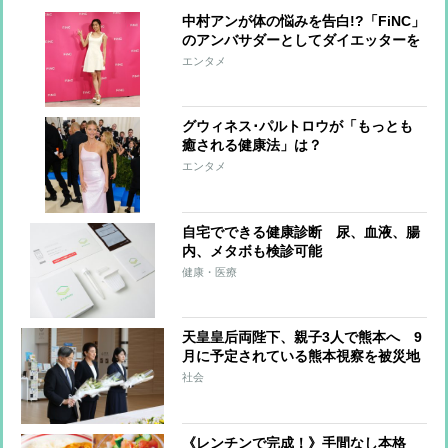
中村アンが体の悩みを告白!?「FiNC」
のアンバサダーとしてダイエッターを
応援
エンタメ
グウィネス･パルトロウが「もっとも
癒される健康法」は？
エンタメ
自宅でできる健康診断 尿、血液、腸
内、メタボも検診可能
健康・医療
天皇皇后両陛下、親子3人で熊本へ 9
月に予定されている熊本視察を被災地
訪問に切り替えての実施が現実的か
社会
上皇ご夫妻から受け継ぐ“国民への寄
り添い方”
《レンチンで完成！》手間なし本格