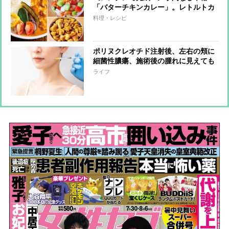
「バターチキンカレー」。レトルトカ
レーが激変する簡単トッピングも
料理・レシピ
ポリヌクレオチド注射後、左右の頬に
細菌性膿瘍、施術後の腫れに見えても
重い感染症の可能性 英国の医師らが
ライフ
報告