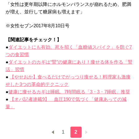
「女性は更年期以降にホルモンバランスが崩れるため、肥満
が増え、並行して糖尿病も増えます」
※女性セブン2017年8月10日号
【関連記事をチェック！】
●
ダイエットにも有効。死を招く「血糖値スパイク」を防ぐ7
つの食習慣
●
ダイエットのカギは“腎”の健康にあり！痩せる体を作る「腎
活」習慣
●
【やせおか】食べるだけでがっつり痩せる！料理家も激痩
せした3つの革命的テクニック
●
健康に痩せるカギは睡眠。7時間眠る「3・3・7睡眠」推奨
●
【オバ記者連載9】 血圧190で気づく「健康あっての減
量」
1
2