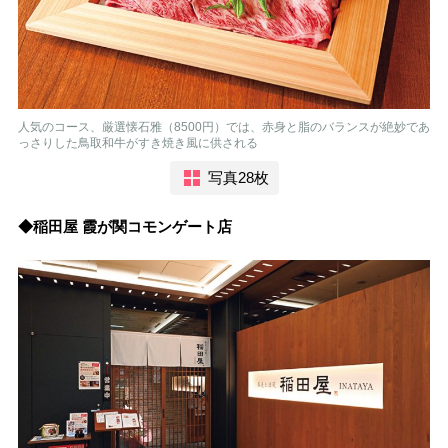
人気のコース、厳選懐石雅（8500円）では、赤身と脂のバランスが絶妙であ
っさりした鳥取和牛がすき焼き風に供される
写真28枚
◆稲田屋 霞が関コモンゲート店