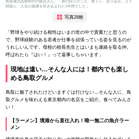
鳥取城北高校時代の能見さん。「身の回りのこと、食トレ、走り込み、上下
関係と、人生の基礎を叩き込まれた3年間でした」
写真28枚
「野球をやり続ける根性はいまの世の中で貴重だと思うの
で、野球経験のある若者が仕事を頑張っている姿を見るのが
うれしいんです。母校の校長先生とはいまも連絡を取る仲。
呼ばれたら『はい！』って返事しちゃいます」
現地は遠い…そんな人には！都内でも楽し
める鳥取グルメ
鳥取に魅了されたけどいますぐは行けない…そんな人に、鳥
取グルメを味わえる東京都内の名店をご紹介。食べてみんさ
い！
【ラーメン】境港から直仕入れ！唯一無二の魚介ラー
メン