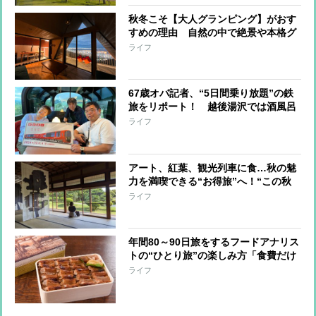
秋冬こそ【大人グランピング】がおす
すめの理由 自然の中で絶景や本格グ
ルメ、体験を楽しむプライスレスな1
ライフ
泊2日の旅をレポート！
67歳オバ記者、“5日間乗り放題”の鉄
旅をリポート！ 越後湯沢では酒風呂
を満喫、新しくなった新潟駅ではノマ
ライフ
ドも
アート、紅葉、観光列車に食…秋の魅
力を満喫できる“お得旅”へ！“この秋
訪れるべきNo.1”「森の芸術祭 晴れ
ライフ
の国・岡山」の注目ポイント
年間80～90日旅をするフードアナリス
トの“ひとり旅”の楽しみ方「食費だけ
は青天井。宿泊費と交通費で節約す
ライフ
る」