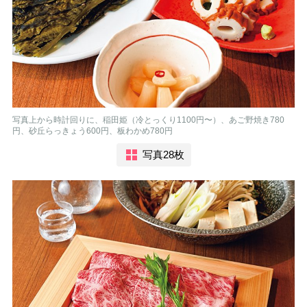
写真上から時計回りに、稲田姫（冷とっくり1100円〜）、あご野焼き780
円、砂丘らっきょう600円、板わかめ780円
写真28枚