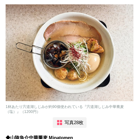
1杯あたり宍道湖しじみが約90個使われている『宍道湖しじみ中華蕎麦
（塩）』（1200円）
写真28枚
◆山陰魚介中華蕎麦 Minatomen