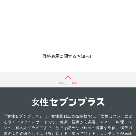
価格表示に関するお知らせ
PAGE TOP
「女性セブンプラス」は、女性週刊誌実売部数No.1「女性セブン」によ
るライフスタイルサイトです。健康・医療から美容、マネー、料理・レ
シピ、有名人グラビアまで、他では読めない独自の情報を発信。40代以
降の女性の暮らしをより豊かにする「知って得する」コンテンツが満載