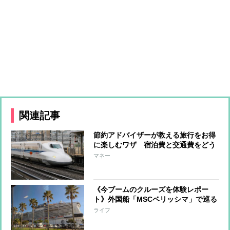
関連記事
節約アドバイザーが教える旅行をお得
に楽しむワザ 宿泊費と交通費をどう
おさえるか、ふるさと納税や旅行積立
マネー
も
《今ブームのクルーズを体験レポー
ト》外国船「MSCベリッシマ」で巡る
10日間の日本一周旅に夫婦で行ってき
ライフ
ました！