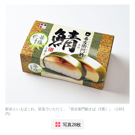
駅弁といえばこれ。笹塩でいただく。『吾左衛門鮨さば（5貫）』（1301
円）
写真28枚