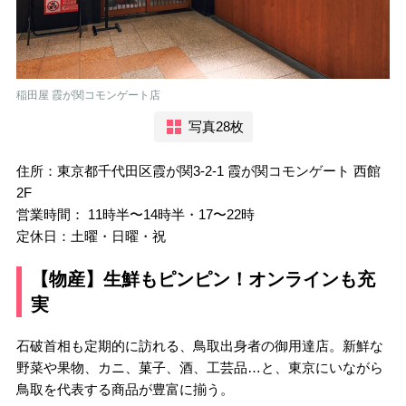
稲田屋 霞が関コモンゲート店
写真28枚
住所：東京都千代田区霞が関3-2-1 霞が関コモンゲート 西館
2F
営業時間： 11時半〜14時半・17〜22時
定休日：土曜・日曜・祝
【物産】生鮮もピンピン！オンラインも充
実
石破首相も定期的に訪れる、鳥取出身者の御用達店。新鮮な
野菜や果物、カニ、菓子、酒、工芸品…と、東京にいながら
鳥取を代表する商品が豊富に揃う。