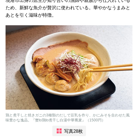
境港市出身の店主が知り合いの漁師や親族から仕入れている
ため、新鮮な魚介が贅沢に使われている。華やかなうまみと
あとを引く滋味が特徴。
鶏と煮干しと焼きガニの3種類のだしで豆乳を作り、かにみそを合わせた風
味豊かな逸品。『蟹to鶏to煮干し白湯中華蕎麦』（1500円）
写真28枚