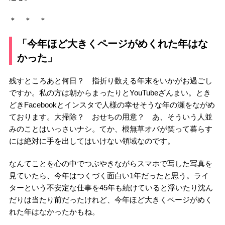
＊ ＊ ＊
「今年ほど大きくページがめくれた年はな
かった」
残すところあと何日？ 指折り数える年末をいかがお過ごし
ですか。私の方は朝からまったりとYouTubeざんまい。とき
どきFacebookとインスタで人様の幸せそうな年の瀬をながめ
ております。大掃除？ おせちの用意？ あ、そういう人並
みのことはいっさいナシ。てか、根無草オバが笑って暮らす
には絶対に手を出してはいけない領域なのです。
なんてことを心の中でつぶやきながらスマホで写した写真を
見ていたら、今年はつくづく面白い1年だったと思う。ライ
ターという不安定な仕事を45年も続けていると浮いたり沈ん
だりは当たり前だったけれど、今年ほど大きくページがめく
れた年はなかったかもね。