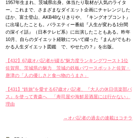
1957年生まれ、茨城県出身。体当たり取材が人気のライタ
ー。これまで、さまざまなダイエット企画にチャレンジした
ほか、富士登山、AKB48なりきりや、『キングオブコント』
に出場したことも。バラエティー番組『人生が変わる1分間
の深イイ話』（日本テレビ系）に出演したこともある。昨年
10月、自らのダイエット経験について綴った『まんがでもわ
かる人生ダイエット図鑑 で、やせたの？』を出版。
【432】67歳オバ記者が綴る“魅力度ランキングワースト1位
佐賀県、茨城県の魅力 茨城の鉄板パワースポットと佐賀・
唐津の「人の優しさと食べ物のうまさ」
【431】“鉄旅”を愛する67歳オバ記者、『大人の休日倶楽部パ
ス』を使って青森へ 「寿司屋や海鮮居酒屋には行かない」
理由
→オバ記者の過去の連載はコチラ