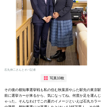
石丸伸二さんとオバ記者
写真10枚
その後の都知事選挙戦も私の住む秋葉原やふた駅先の東京駅
前に選挙カーが来るから、気になってね。何度か足を運んじ
ゃった。そんなわけでこの夏のイメージといえば石丸カラー
の薄紫。都知事選には落選したとはいえ165万票！ その後