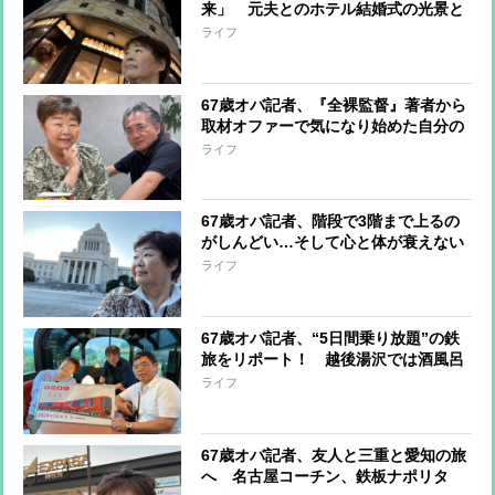
来」 元夫とのホテル結婚式の光景と
メタバースが描く”新たな世界”
ライフ
67歳オバ記者、『全裸監督』著者から
取材オファーで気になり始めた自分の
ブルドッグ顔…あっという間に解消？
ライフ
67歳オバ記者、階段で3階まで上るの
がしんどい…そして心と体が衰えない
ために決めた「1日3つ、日記に書ける
ライフ
ことをする」
67歳オバ記者、“5日間乗り放題”の鉄
旅をリポート！ 越後湯沢では酒風呂
を満喫、新しくなった新潟駅ではノマ
ライフ
ドも
67歳オバ記者、友人と三重と愛知の旅
へ 名古屋コーチン、鉄板ナポリタ