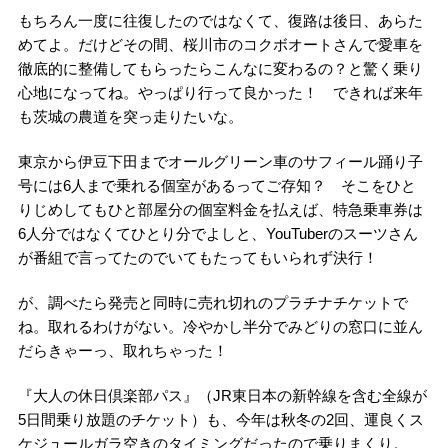
もちろん一度に往復したのではなくて、復路は後日、あらた
めてよ。だけどその間、桜川市のコクボオートさんで愛車を
徹底的に整備してもらったらこんなに変わるの？と驚く乗り
心地になってね。やっぱり行って良かった！ できれば来年
も茨城の農道を突っ走りたいな。
東京から伊豆下田までオールグリーン車のサフィール踊り子
号には6人まで乗れる個室があるってご存知？ そこをひと
りじめしてもひと部屋分の個室料金を払えば、特急乗車券は
6人分ではなくてひとり分でよしと、YouTuberのスーツさん
が番組で言ってたのでいてもたってもいられず決行！
が、調べたら発売と同時に売れ切れのプラチナチケットで
ね。取れるわけがない。冷やかし半分でみどりの窓口に並ん
だらきゃーっ、取れちゃった！
『大人の休日倶楽部パス』（JR東日本の新幹線を含む全線が
5日間乗り放題のチケット）も、今年は秋冬の2回、運良くス
ケジュールガラ空きのタイミングだったので乗りまくり。