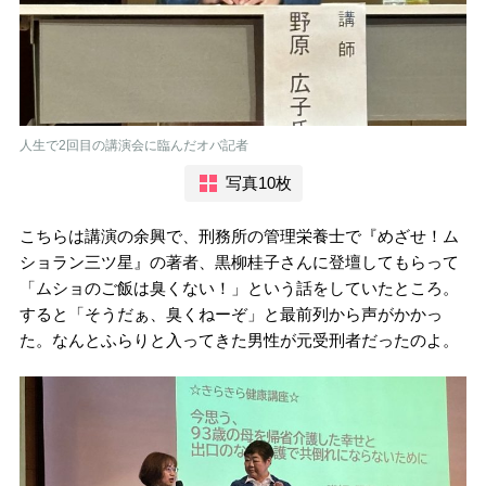
人生で2回目の講演会に臨んだオバ記者
写真10枚
こちらは講演の余興で、刑務所の管理栄養士で『めざせ！ム
ショラン三ツ星』の著者、黒柳桂子さんに登壇してもらって
「ムショのご飯は臭くない！」という話をしていたところ。
すると「そうだぁ、臭くねーぞ」と最前列から声がかかっ
た。なんとふらりと入ってきた男性が元受刑者だったのよ。