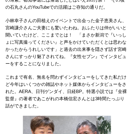
の石丸さんのYouTubeでの活躍はご存知の通りだ。
小林幸子さんの田植えのイベントで出会った金子恵美さん、
宮崎謙介さんご夫妻にも驚いたわね。おふたりは仲がいいと
聞いていたけど、ここまでとは！ 「まさか新潟で『いっし
ょに写真撮ってください』と声をかけていただくとは思わな
かったからうれしいです」と過去の出来事を隠さず話す宮崎
さんにすっかり魅了されてね。『女性セブン』でインタビュ
ーをすることになりました。
これまで有名、無名を問わずインタビューをしてきた私だけ
ど今年はいくつかの雑誌やネット媒体からインタビューをさ
れた。AERA、日刊ゲンダイ、日経BP。特選小説では『全裸
監督』の著者であこがれの本橋信宏さんとは3時間たっぷり
話ができました。