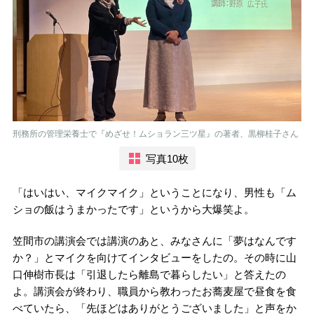
刑務所の管理栄養士で『めざせ！ムショラン三ツ星』の著者、黒柳桂子さん
写真10枚
「はいはい、マイクマイク」ということになり、男性も「ム
ショの飯はうまかったです」というから大爆笑よ。
笠間市の講演会では講演のあと、みなさんに「夢はなんです
か？」とマイクを向けてインタビューをしたの。その時に山
口伸樹市長は「引退したら離島で暮らしたい」と答えたの
よ。講演会が終わり、職員から教わったお蕎麦屋で昼食を食
べていたら、「先ほどはありがとうございました」と声をか