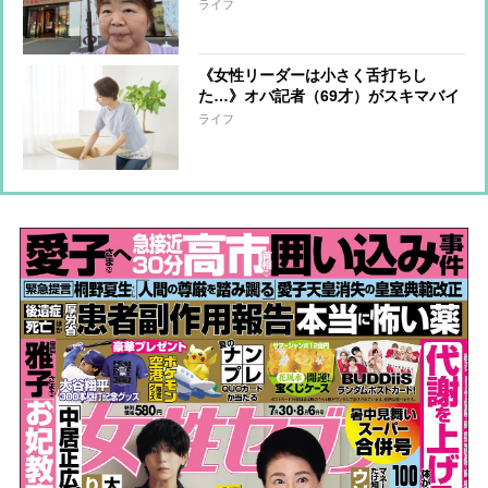
ン…堪能した“ご当地グルメ”をリポー
ライフ
ト「まだまだ美味しい思いを…」
《女性リーダーは小さく舌打ちし
た…》オバ記者（69才）がスキマバイ
トに挑戦「私に肉体労働をする資格は
ライフ
あるか？」実働7時間・報酬1万2千
円“引っ越しの梱包作業”一部始終