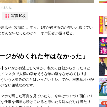
なりました
写真10枚
野原広子（67歳）。年々、1年が過ぎるのが早いと感じてい
年はどんな年だったのか？ オバ記者が振り返る。
ージがめくれた年はなかった」
年末をいかがお過ごしですか。私の方は朝からまったりと
bookとインスタで人様の幸せそうな年の瀬をながめておりま
そういう人並みのことはいっさいナシ。てか、根無草オバが
いけない領域なのです。
スマホで写した写真を見ていたら、今年はつくづく面白い1
な仕事を45年も続けていると浮いたり沈んだりは当たり