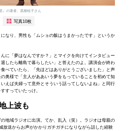
星』の著者、黒柳桂子さん
写真10枚
とになり、男性も「ムショの飯はうまかったです」というか
さんに「夢はなんですか？」とマイクを向けてインタビュー
引退したら離島で暮らしたい」と答えたのよ。講演会が終わ
を食べていたら、「先ほどはありがとうございました」と声
長の奥様で「主人がああいう夢をもっていることを初めて知
ういえば夫婦って意外とそういう話ってしないよね」と同行
をすすっていたっけ。
地上波も
ザの地域ラジオに出演。てか、乱入（笑）。ラジオは母親の
茨城放送からお声がかかりガチガチになりながら話した経験