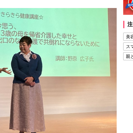
注
美
ス
親
健
美
夫