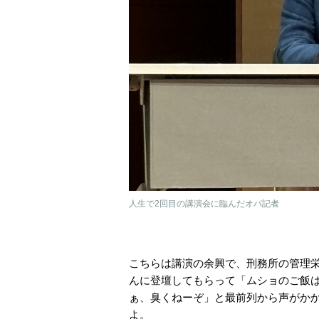
人生で2回目の講演会に臨んだオバ記者
こちらは講演の余興で、刑務所の管理
んに登壇してもらって「ムショのご飯
ぁ、臭くねーぞ」と最前列から声がか
よ。