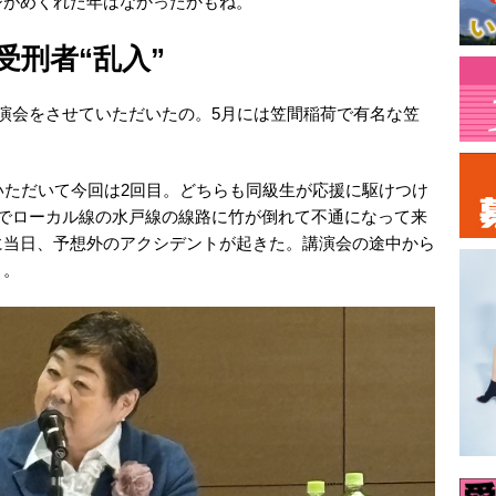
ジがめくれた年はなかったかもね。
受刑者“乱入”
演会をさせていただいたの。5月には笠間稲荷で有名な笠
いただいて今回は2回目。どちらも同級生が応援に駆けつけ
雪でローカル線の水戸線の線路に竹が倒れて不通になって来
に当日、予想外のアクシデントが起きた。講演会の途中から
よ。