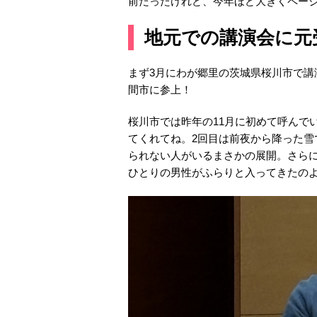
前だったけれど、今年ほど大きくペー
地元での講演会に元
まず3月にわが郷里の茨城県桜川市で講
間市に参上！
桜川市では昨年の11月に初めて呼んで
てくれてね。2回目は前夜から降った
られない人がいるまさかの展開。さら
ひとりの男性がふらりと入ってきたの