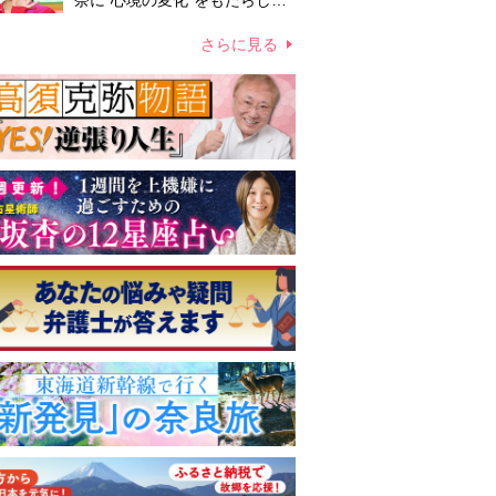
奈に“心境の変化”をもたらした
主演映画『ママせか』 身を削
って「がんに蝕まれる母」を演
さらに見る
じた壮絶な撮影現場