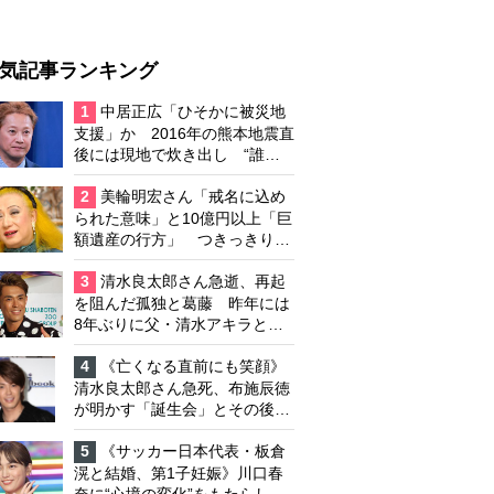
気記事ランキング
1
中居正広「ひそかに被災地
支援」か 2016年の熊本地震直
後には現地で炊き出し “誰に
も知られなくて良い”と、むし
ろ強まる福祉活動への思い
2
美輪明宏さん「戒名に込め
られた意味」と10億円以上「巨
額遺産の行方」 つきっきりで
私生活をサポートしていた元俳
優が相続か
3
清水良太郎さん急逝、再起
を阻んだ孤独と葛藤 昨年には
8年ぶりに父・清水アキラと共
演、本格的な活動再開に向かっ
ていたが…周囲が懸念していた
4
《亡くなる直前にも笑顔》
「不安定なところ」
清水良太郎さん急死、布施辰徳
が明かす「誕生会」とその後の
メッセージ
5
《サッカー日本代表・板倉
滉と結婚、第1子妊娠》川口春