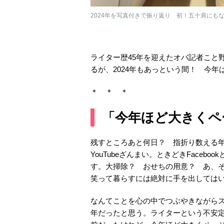
2024年を写真付きで振り返り 初！五十肩にも
ライター歴45年を迎えたオバ記者こと
るが、2024年もあっという間！ 今
＊ ＊ ＊
「今年ほど大きくペ
残すところあと何日？ 指折り数える
YouTubeざんまい。ときどきFace
す。大掃除？ おせちの用意？ あ、
笑って暮らすには絶対に手を出しては
なんてことを心の中でつぶやきながら
年だったと思う。ライターという不安定