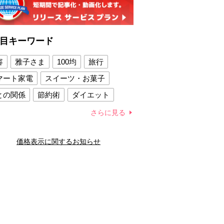
目キーワード
容
雅子さま
100均
旅行
マート家電
スイーツ・お菓子
との関係
節約術
ダイエット
康法
新製品
さらに見る
容賢者のダイエットグッズ
価格表示に関するお知らせ
との関係
新津春子
どか食い