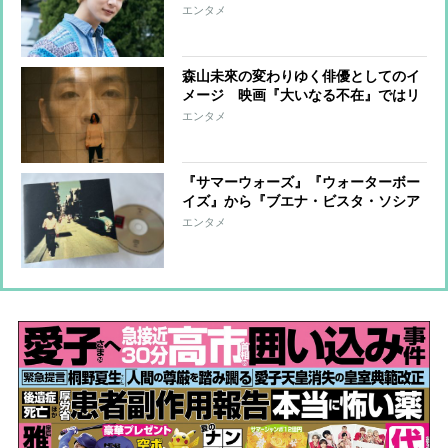
見た映画『ボヘミアン・ラプソディ』
エンタメ
に感銘を受け俳優になると決意
森山未來の変わりゆく俳優としてのイ
メージ 映画『大いなる不在』ではリ
アルかつ複雑な人間像を体現
エンタメ
『サマーウォーズ』『ウォーターボー
イズ』から『ブエナ・ビスタ・ソシア
ル・クラブ』まで…“猛暑を味わう”映
エンタメ
画音楽の粋