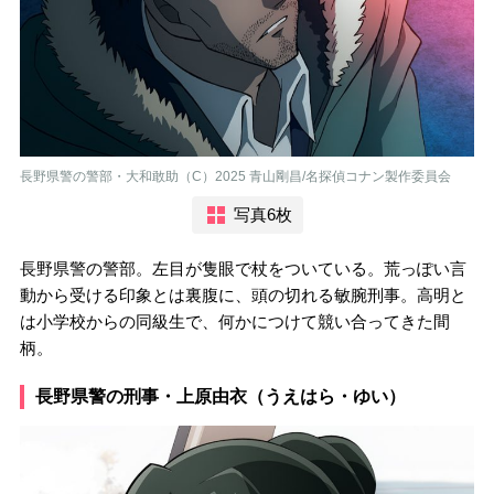
長野県警の警部・大和敢助（C）2025 青山剛昌/名探偵コナン製作委員会
写真6枚
長野県警の警部。左目が隻眼で杖をついている。荒っぽい言
動から受ける印象とは裏腹に、頭の切れる敏腕刑事。高明と
は小学校からの同級生で、何かにつけて競い合ってきた間
柄。
長野県警の刑事・上原由衣（うえはら・ゆい）