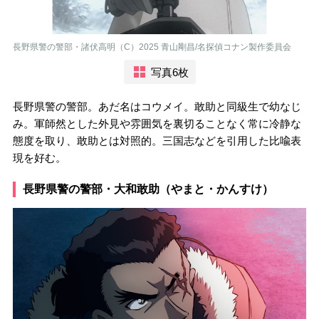
長野県警の警部・諸伏高明（C）2025 青山剛昌/名探偵コナン製作委員会
写真6枚
長野県警の警部。あだ名はコウメイ。敢助と同級生で幼なじ
み。軍師然とした外見や雰囲気を裏切ることなく常に冷静な
態度を取り、敢助とは対照的。三国志などを引用した比喩表
現を好む。
長野県警の警部・大和敢助（やまと・かんすけ）