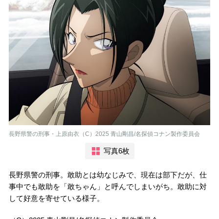
長野県警の刑事・上原由衣（C）2025 青山剛昌/名探偵コナン製作委員会
写真6枚
長野県警の刑事。敢助とは幼なじみで、現在は部下だが、仕
事中でも敢助を「敢ちゃん」と呼んでしまいがち。敢助に対
して好意を寄せている様子。