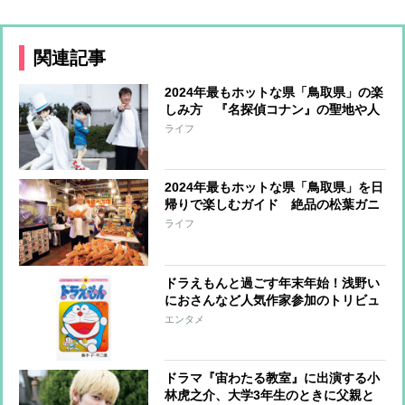
関連記事
2024年最もホットな県「鳥取県」の楽
しみ方 『名探偵コナン』の聖地や人
気カフェのほか、東京で味わえるグル
ライフ
メも
2024年最もホットな県「鳥取県」を日
帰りで楽しむガイド 絶品の松葉ガニ
やらくだライド体験、石破首相ゆかり
ライフ
の神社など
ドラえもんと過ごす年末年始！浅野い
におさんなど人気作家参加のトリビュ
ート本、あいみょんの「ドラえもん
エンタメ
愛」がつまった1冊などプレミアムな
書籍5つを紹介
ドラマ『宙わたる教室』に出演する小
林虎之介、大学3年生のときに父親と