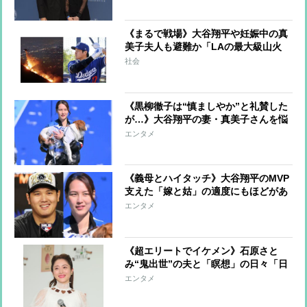
《まるで戦場》大谷翔平や妊娠中の真
美子夫人も避難か「LAの最大級山火
事」セレブの街を焼き尽くした「衝撃
社会
の被害」全容
《黒柳徹子は“慎ましやか”と礼賛した
が…》大谷翔平の妻・真美子さんを悩
ませる“理想の妻”幻想 日米で異なる
エンタメ
「選手の妻の役割」で板挟みになる懸
念
《義母とハイタッチ》大谷翔平のMVP
支えた「嫁と姑」の適度にもほどがあ
る距離感 母・加代子さんも「結婚後
エンタメ
に転居で苦労」の過去
《超エリートでイケメン》石原さと
み“鬼出世”の夫と「瞑想」の日々「日
本でも多くの企業が導入」その効果と
エンタメ
は