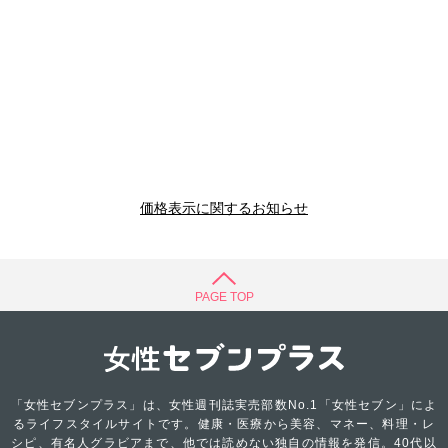
価格表示に関するお知らせ
PAGE TOP
「女性セブンプラス」は、女性週刊誌実売部数No.1「女性セブン」によ
るライフスタイルサイトです。健康・医療から美容、マネー、料理・レ
シピ、有名人グラビアまで、他では読めない独自の情報を発信。40代以