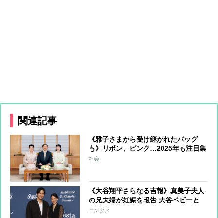
関連記事
《雅子さまから受け継がれたバッグ
も》リボン、ピンク…2025年も注目集
まる愛子さまのファッションのポイン
社会
トをチェック
《大谷翔平さらなる吉報》真美子夫人
の兄夫婦が妊娠を報告 大谷ベビーと
「同い年のいとこ」
エンタメ