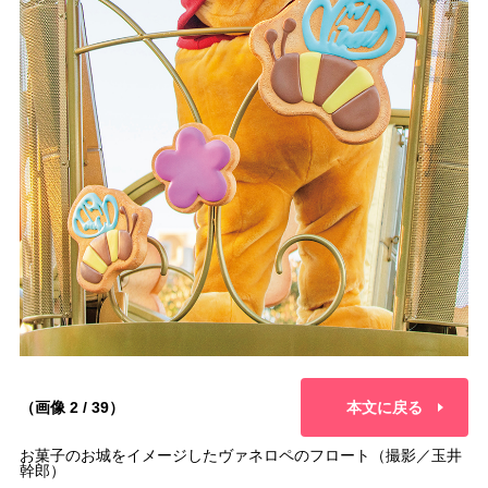
（画像 2 / 39）
本文に戻る
お菓子のお城をイメージしたヴァネロペのフロート（撮影／玉井
幹郎）