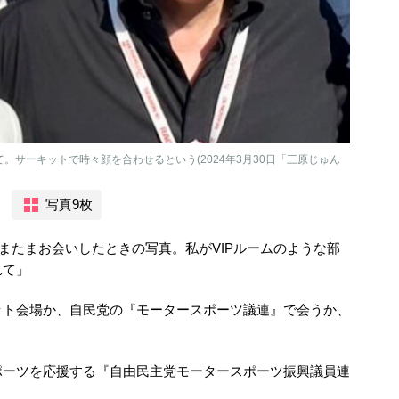
。サーキットで時々顔を合わせるという(2024年3月30日「三原じゅん
写真9枚
またまお会いしたときの写真。私がVIPルームのような部
れて」
ット会場か、自民党の『モータースポーツ議連』で会うか、
ポーツを応援する『自由民主党モータースポーツ振興議員連
」