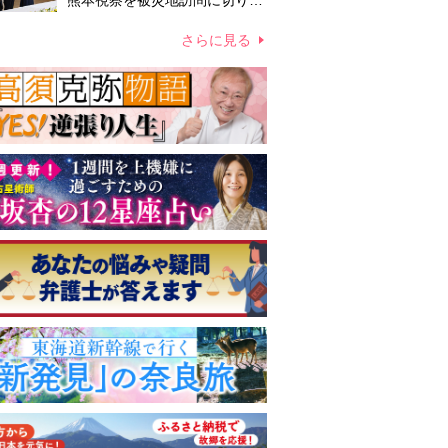
熊本視察を被災地訪問に切り替
えての実施が現実的か 上皇ご
夫妻から受け継ぐ“国民への寄
さらに見る
り添い方”