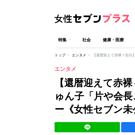
特集
社会
健康・医療
トップ
エンタメ
エンタメ
【還暦迎えて赤裸
ゅん子「片や会長
ー《女性セブン未