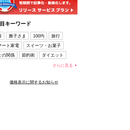
目キーワード
容
雅子さま
100均
旅行
マート家電
スイーツ・お菓子
との関係
節約術
ダイエット
康法
新製品
さらに見る
容賢者のダイエットグッズ
価格表示に関するお知らせ
との関係
新津春子
どか食い