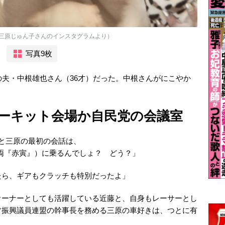
三原じゅん子さんのインスタグラムより）
写真9枚
の夫・中根雄也さん（36才）だった。中根さんがにこやか
ーキット会場か自民党の会議室
と三原の最初の会話は、
車両『赤寅』）に乗るんでしょ？ どう？」
たら、ギアもクラッチも特別だったよ」
オーナーとしても活躍している近藤と、自身もレーサーとし
ツ振興議員連盟の幹事長を務める三原の車好きは、つとに有