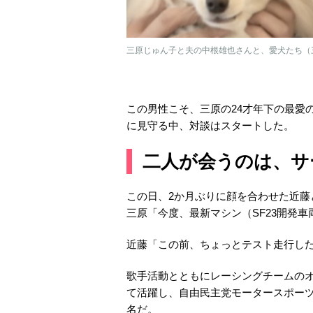
三原じゅん子と夫の中根雄也さんと、愛犬たち（
この男性こそ、三原の24才年下の最愛
に見守る中、対談はスタートした。
二人が会うのは、サ
この日、2か月ぶりに顔を合わせた近藤
三原「今度、最新マシン（SF23開発
近藤「この前、ちょっとテスト走行し
歌手活動とともにレーシングチームの
て活躍し、自由民主党モータースポー
名だ。