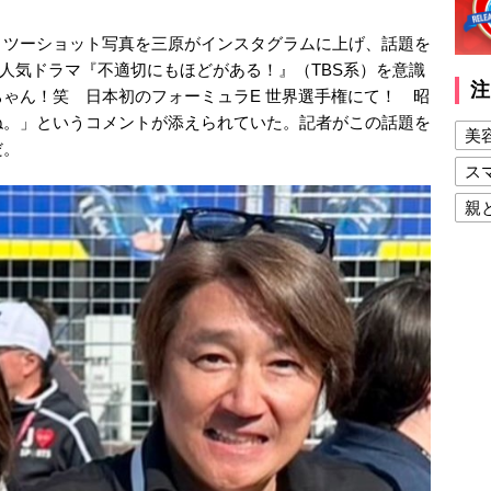
うツーショット写真を三原がインスタグラムに上げ、話題を
）。人気ドラマ『不適切にもほどがある！』（TBS系）を意識
注
ゃん！笑 日本初のフォーミュラE 世界選手権にて！ 昭
ね。」というコメントが添えられていた。記者がこの話題を
美
だ。
ス
親
健
美
夫