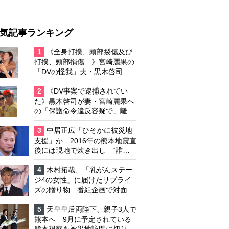
気記事ランキング
1
《全身打撲、頭部裂傷及び
打撲、頸部損傷…》宮崎麗果の
「DVの怪我」夫・黒木啓司の
逮捕で始まる「夫婦の闘争」
2
《DV事案で逮捕されてい
た》黒木啓司が妻・宮崎麗果へ
の「保護命令違反容疑で」離婚
協議は「第二ステージ」へ
3
中居正広「ひそかに被災地
支援」か 2016年の熊本地震直
後には現地で炊き出し “誰に
も知られなくて良い”と、むし
ろ強まる福祉活動への思い
4
木村拓哉、「乳がんステー
ジ4の女性」に届けたサプライ
ズの贈り物 番組企画で対面し
たファンが、夢と希望を与える
心遣いに「うれしくて号泣しま
5
天皇皇后両陛下、親子3人で
した」
熊本へ 9月に予定されている