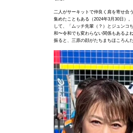
二人がサーキットで仲良く肩を寄せ合
集めたこともある（2024年3月30日
して、「ムッチ先輩（？）とジュンコち
和〜令和でも変わらない関係もあるよ
振ると、三原の顔がたちまちほころん