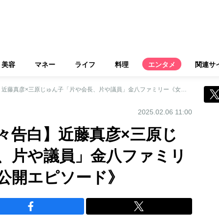
美容
マネー
ライフ
料理
エンタメ
関連サ
【還暦迎えて赤裸々告白】近藤真彦×三原じゅん子「片や会長、片や議員」金八ファミリー《女性セブン未公開エピソード》
2025.02.06 11:00
々告白】近藤真彦×三原じ
、片や議員」金八ファミリ
公開エピソード》