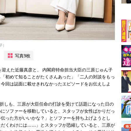
子）
写真9枚
暦を迎えた近藤真彦と、 内閣府特命担当大臣の三原じゅん子
ら「初めて知ることがたくさんあった」「二人の対談をもっ
。今回は誌面に載せきれなかったエピソードをお伝えしよ
日。折しも、三原が大臣任命の打診を受けて話題になった日の
めにソファーを移動していると、スタッフが女性ばかりだっ
手伝った方がいいかな？」とソファーを持ち上げようとし
ただくわけには……」とスタッフが恐縮していると、三原が