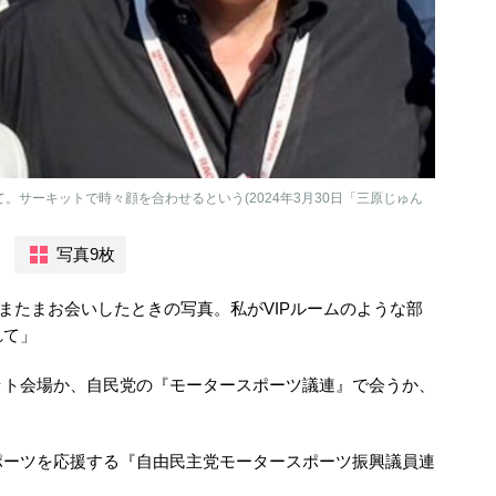
。サーキットで時々顔を合わせるという(2024年3月30日「三原じゅん
写真9枚
またまお会いしたときの写真。私がVIPルームのような部
れて」
ット会場か、自民党の『モータースポーツ議連』で会うか、
ポーツを応援する『自由民主党モータースポーツ振興議員連
」