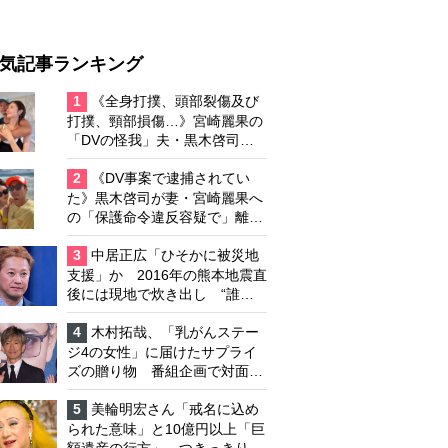
気記事ランキング
1
《全身打撲、頭部裂傷及び
打撲、頸部損傷…》宮崎麗果の
「DVの怪我」夫・黒木啓司の
逮捕で始まる「夫婦の闘争」
2
《DV事案で逮捕されてい
た》黒木啓司が妻・宮崎麗果へ
の「保護命令違反容疑で」離婚
協議は「第二ステージ」へ
3
中居正広「ひそかに被災地
支援」か 2016年の熊本地震直
後には現地で炊き出し “誰に
も知られなくて良い”と、むし
ろ強まる福祉活動への思い
4
木村拓哉、「乳がんステー
ジ4の女性」に届けたサプライ
ズの贈り物 番組企画で対面し
たファンが、夢と希望を与える
心遣いに「うれしくて号泣しま
5
美輪明宏さん「戒名に込め
した」
られた意味」と10億円以上「巨