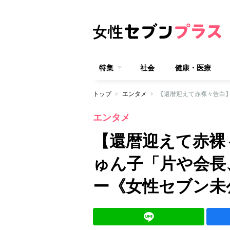
特集
社会
健康・医療
トップ
エンタメ
エンタメ
【還暦迎えて赤裸
ゅん子「片や会長
ー《女性セブン未