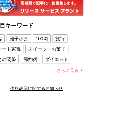
目キーワード
容
雅子さま
100均
旅行
マート家電
スイーツ・お菓子
との関係
節約術
ダイエット
康法
新製品
さらに見る
容賢者のダイエットグッズ
価格表示に関するお知らせ
との関係
新津春子
どか食い