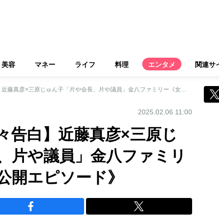
美容
マネー
ライフ
料理
エンタメ
関連サ
【還暦迎えて赤裸々告白】近藤真彦×三原じゅん子「片や会長、片や議員」金八ファミリー《女性セブン未公開エピソード》
2025.02.06 11:00
々告白】近藤真彦×三原じ
、片や議員」金八ファミリ
公開エピソード》