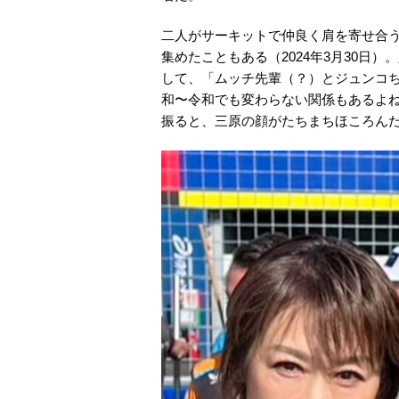
二人がサーキットで仲良く肩を寄せ合
集めたこともある（2024年3月30日
して、「ムッチ先輩（？）とジュンコち
和〜令和でも変わらない関係もあるよ
振ると、三原の顔がたちまちほころん