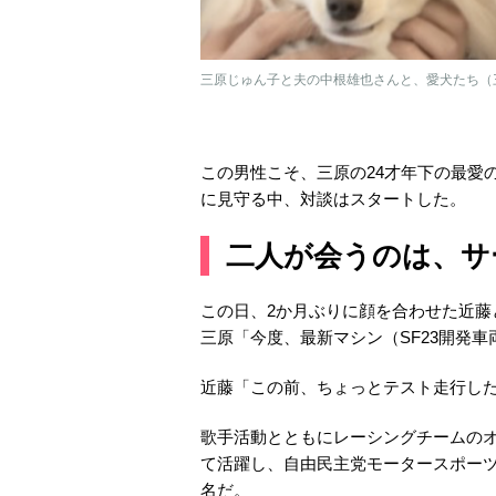
三原じゅん子と夫の中根雄也さんと、愛犬たち（
この男性こそ、三原の24才年下の最愛
に見守る中、対談はスタートした。
二人が会うのは、サ
この日、2か月ぶりに顔を合わせた近藤
三原「今度、最新マシン（SF23開発
近藤「この前、ちょっとテスト走行し
歌手活動とともにレーシングチームの
て活躍し、自由民主党モータースポー
名だ。