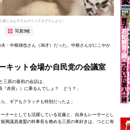
三原じゅん子さんのインスタグラムより）
写真9枚
の夫・中根雄也さん（36才）だった。中根さんがにこやか
ーキット会場か自民党の会議室
と三原の最初の会話は、
車両『赤寅』）に乗るんでしょ？ どう？」
たら、ギアもクラッチも特別だったよ」
オーナーとしても活躍している近藤と、自身もレーサーとし
ツ振興議員連盟の幹事長を務める三原の車好きは、つとに有