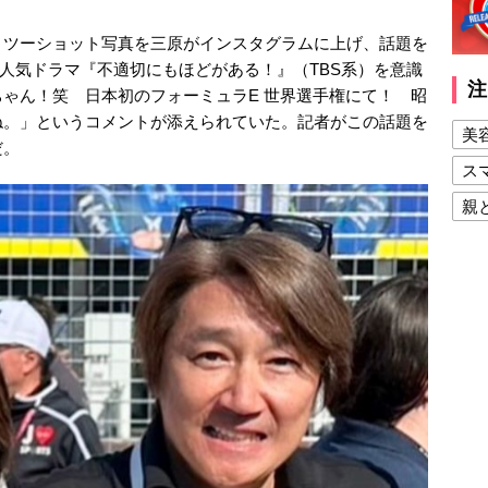
うツーショット写真を三原がインスタグラムに上げ、話題を
）。人気ドラマ『不適切にもほどがある！』（TBS系）を意識
注
ゃん！笑 日本初のフォーミュラE 世界選手権にて！ 昭
ね。」というコメントが添えられていた。記者がこの話題を
美
だ。
ス
親
健
美
夫