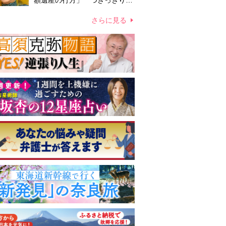
額遺産の行方」 つきっきりで
私生活をサポートしていた元俳
優が相続か
さらに見る