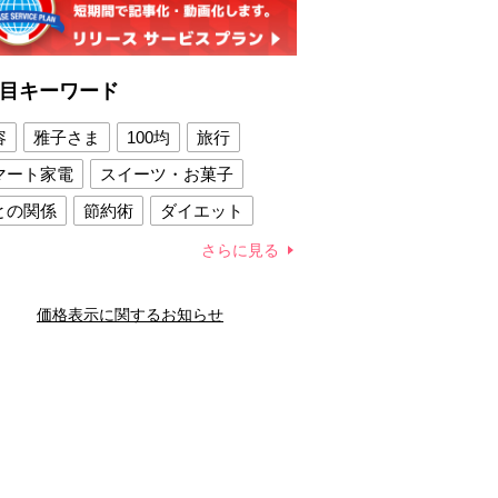
目キーワード
容
雅子さま
100均
旅行
マート家電
スイーツ・お菓子
との関係
節約術
ダイエット
康法
新製品
さらに見る
容賢者のダイエットグッズ
価格表示に関するお知らせ
との関係
新津春子
どか食い