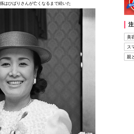
係はひばりさんが亡くなるまで続いた
注
美
ス
親
健
美
夫