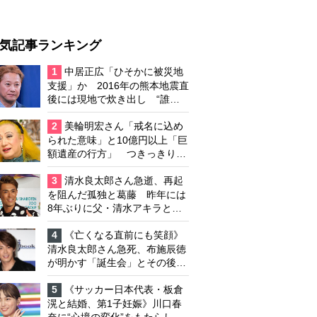
気記事ランキング
1
中居正広「ひそかに被災地
支援」か 2016年の熊本地震直
後には現地で炊き出し “誰に
も知られなくて良い”と、むし
ろ強まる福祉活動への思い
2
美輪明宏さん「戒名に込め
られた意味」と10億円以上「巨
額遺産の行方」 つきっきりで
私生活をサポートしていた元俳
優が相続か
3
清水良太郎さん急逝、再起
を阻んだ孤独と葛藤 昨年には
8年ぶりに父・清水アキラと共
演、本格的な活動再開に向かっ
ていたが…周囲が懸念していた
4
《亡くなる直前にも笑顔》
「不安定なところ」
清水良太郎さん急死、布施辰徳
が明かす「誕生会」とその後の
メッセージ
5
《サッカー日本代表・板倉
滉と結婚、第1子妊娠》川口春