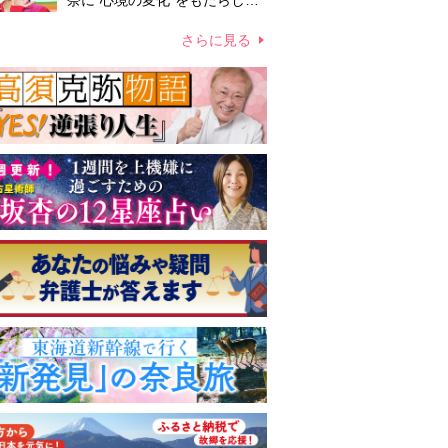
奈に“心境の変化”をもたらした
主演映画『ママせか』 身を削
って「がんに蝕まれる母」を演
さらに見る
じた壮絶な撮影現場