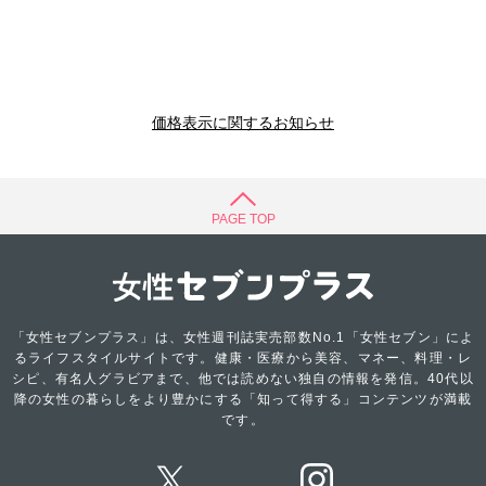
価格表示に関するお知らせ
PAGE TOP
「女性セブンプラス」は、女性週刊誌実売部数No.1「女性セブン」によ
るライフスタイルサイトです。健康・医療から美容、マネー、料理・レ
シピ、有名人グラビアまで、他では読めない独自の情報を発信。40代以
降の女性の暮らしをより豊かにする「知って得する」コンテンツが満載
です。