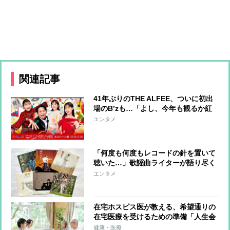
関連記事
41年ぶりのTHE ALFEE、ついに初出
場のB’zも…「よし、今年も観るか紅
白を」歌謡ライターが厳選する「第75
エンタメ
回NHK紅白歌合戦」の見どころ・聴き
どころ
「何度も何度もレコードの針を置いて
聴いた…」歌謡曲ライターが語り尽く
す！さだまさしの歌との思い出“マイ
エンタメ
さだまさ史”
在宅ホスピス医が教える、希望通りの
在宅医療を受けるための準備「人生会
議」と介護の負担を減らす10か条
健康・医療