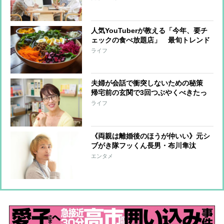
人気YouTuberが教える「今年、要チ
ェックの食べ放題店」 最旬トレンド
は野菜食べ放題、高級江戸前寿司の
ライフ
4000円食べ放題も
夫婦が会話で衝突しないための秘策
帰宅前の玄関で3回つぶやくべきたっ
た2文字の言葉
ライフ
《両親は離婚後のほうが仲いい》元シ
ブがき隊フッくん長男・布川隼汰
（32）「俳優・料理・映像制作」の三
エンタメ
刀流の新境地を語る