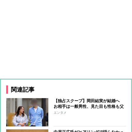
関連記事
【独占スクープ】岡田結実が結婚へ
お相手は一般男性、見た目も性格も父
親とは真逆？都心のカフェでのペアル
エンタメ
ックデートをキャッチ
中居正広氏がヒアリングで語らなかっ