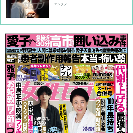
ッセージ KAT-TUNラストステージは
エンタメ
実現するのか…ファンの期待をよそに
アパレル業に注力