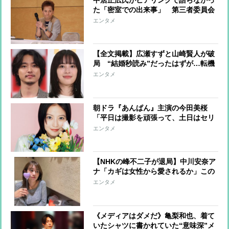
た「密室での出来事」 第三者委員会
からの守秘義務解除の依頼を拒否、被
エンタメ
害者の“心変わり”を懸念したか
【全文掲載】広瀬すずと山崎賢人が破
局 “結婚秒読み”だったはずが…転機
は昨年秋、じっくり話し合い“今は仕
エンタメ
事に集中しよう”の結論 半同棲生活
も解消
朝ドラ『あんぱん』主演の今田美桜
「平日は撮影を頑張って、土日はセリ
フや方言の練習にあてる」 のがルーテ
エンタメ
ィン 夫役・北村匠海の印象も語る
【NHKの峰不二子が退局】中川安奈ア
ナ「カギは女性から愛されるか」この
4月「第二の田中みな実」への第一歩
エンタメ
《メディアはダメだ》亀梨和也、着て
いたシャツに書かれていた“意味深”メ