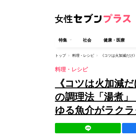
特集
社会
健康・医療
トップ
料理・レシピ
料理・レシピ
《コツは火加減だ
の調理法「湯煮」
ゆる魚介がラクラ