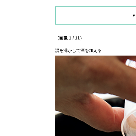
▼
（画像 1 / 11）
湯を沸かして酒を加える