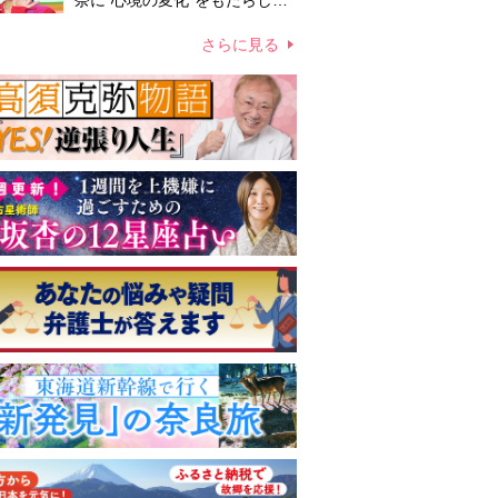
奈に“心境の変化”をもたらした
主演映画『ママせか』 身を削
って「がんに蝕まれる母」を演
さらに見る
じた壮絶な撮影現場