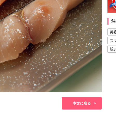
注
美
ス
親
健
美
夫
本文に戻る