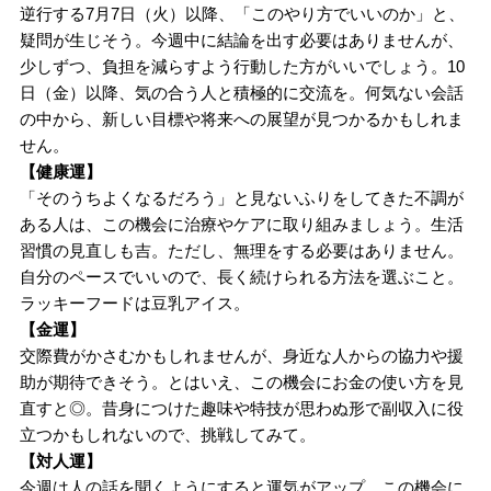
逆行する7月7日（火）以降、「このやり方でいいのか」と、
疑問が生じそう。今週中に結論を出す必要はありませんが、
少しずつ、負担を減らすよう行動した方がいいでしょう。10
日（金）以降、気の合う人と積極的に交流を。何気ない会話
の中から、新しい目標や将来への展望が見つかるかもしれま
せん。
【健康運】
「そのうちよくなるだろう」と見ないふりをしてきた不調が
ある人は、この機会に治療やケアに取り組みましょう。生活
習慣の見直しも吉。ただし、無理をする必要はありません。
自分のペースでいいので、長く続けられる方法を選ぶこと。
ラッキーフードは豆乳アイス。
【金運】
交際費がかさむかもしれませんが、身近な人からの協力や援
助が期待できそう。とはいえ、この機会にお金の使い方を見
直すと◎。昔身につけた趣味や特技が思わぬ形で副収入に役
立つかもしれないので、挑戦してみて。
【対人運】
今週は人の話を聞くようにすると運気がアップ。この機会に