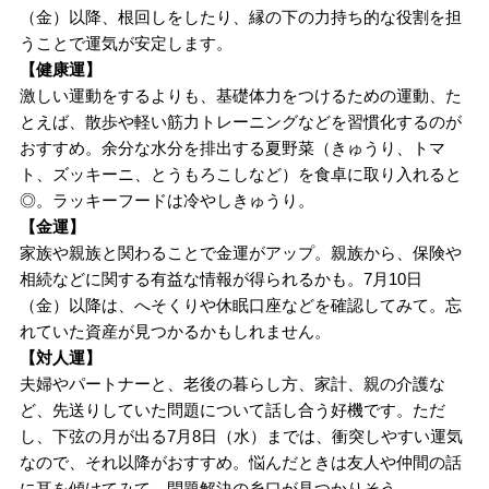
（金）以降、根回しをしたり、縁の下の力持ち的な役割を担
うことで運気が安定します。
【健康運】
激しい運動をするよりも、基礎体力をつけるための運動、た
とえば、散歩や軽い筋力トレーニングなどを習慣化するのが
おすすめ。余分な水分を排出する夏野菜（きゅうり、トマ
ト、ズッキーニ、とうもろこしなど）を食卓に取り入れると
◎。ラッキーフードは冷やしきゅうり。
【金運】
家族や親族と関わることで金運がアップ。親族から、保険や
相続などに関する有益な情報が得られるかも。7月10日
（金）以降は、へそくりや休眠口座などを確認してみて。忘
れていた資産が見つかるかもしれません。
【対人運】
夫婦やパートナーと、老後の暮らし方、家計、親の介護な
ど、先送りしていた問題について話し合う好機です。ただ
し、下弦の月が出る7月8日（水）までは、衝突しやすい運気
なので、それ以降がおすすめ。悩んだときは友人や仲間の話
に耳を傾けてみて。問題解決の糸口が見つかりそう。