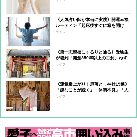
いい』と言う」「無言の支払いは金運
を下げる」
《人気占い師が本当に実践》開運幸福
ルーティン「起床後すぐに窓を開け
る」「就寝前に玄関掃除」「花を飾
ライフ
る」「“いただきます““大丈夫”を口癖
にする」
《第一志望校にするりと通る》受験生
が殺到「開創350年以上の古刹」ねず
み小僧が眠る寺院になぜ？【絶対
ライフ
に“落ちない”開運神社仏閣特集④】
《運気爆上がり！厄落とし神社15選》
「嫌なことが続く」「体調不良」「人
間関係がギクシャク」…よくない流れ
ライフ
を変えて運を呼び込もう