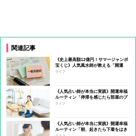
関連記事
《史上最高額12億円！サマージャンボ
宝くじ》人気風水師が教える「開運
日」「時間」「吉方位」
ライフ
《人気占い師が本当に実践》開運幸福
ルーティン「停滞を感じたら部屋のプ
チ模様替え」「自己投資をやめたら運
ライフ
の流れも止まる」「縁の深い神社への
参拝」
《人気占い師が本当に実践》開運幸福
ルーティン「朝、起きたら下着をはき
替える」「鏡の中の自分に『私は運が
ライフ