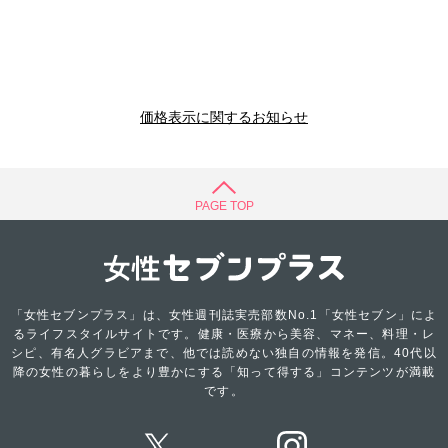
価格表示に関するお知らせ
PAGE TOP
「女性セブンプラス」は、女性週刊誌実売部数No.1「女性セブン」によ
るライフスタイルサイトです。健康・医療から美容、マネー、料理・レ
シピ、有名人グラビアまで、他では読めない独自の情報を発信。40代以
降の女性の暮らしをより豊かにする「知って得する」コンテンツが満載
です。