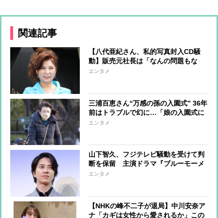
関連記事
【八代亜紀さん、私的写真封入CD騒
動】販売元社長は「なんの問題もな
い」、遺族らは「刑事民事問わずあら
エンタメ
ゆる手続きの準備」…法廷闘争ならさ
らに私生活が暴かれるリスクも
三浦百恵さん“万感の孫の入園式” 36年
前はトラブルで幻に…「娘の入園式に
出席した」長男・祐太郎が当時を振り
エンタメ
返った
山下智久、フジテレビ騒動を受けて判
断を保留 主演ドラマ『ブルーモーメ
ント』劇場版の企画が暗礁に乗り上げ
エンタメ
る 海外で活動する山下の思いは大き
く揺れ動いた
【NHKの峰不二子が退局】中川安奈ア
ナ「カギは女性から愛されるか」この