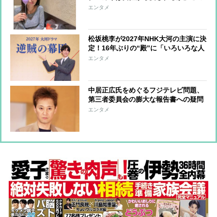
4月「第二の田中みな実」への第一歩
エンタメ
松坂桃李が2027年NHK大河の主演に決
定！16年ぶりの“殿”に「いろいろな人
生を経験した“殿”を見せたいです」
エンタメ
中居正広氏をめぐるフジテレビ問題、
第三者委員会の膨大な報告書への疑問
点 無視されている“三次加害行為”、
エンタメ
幹部による「中居氏の起用を止めるつ
もりだった」発言の矛盾