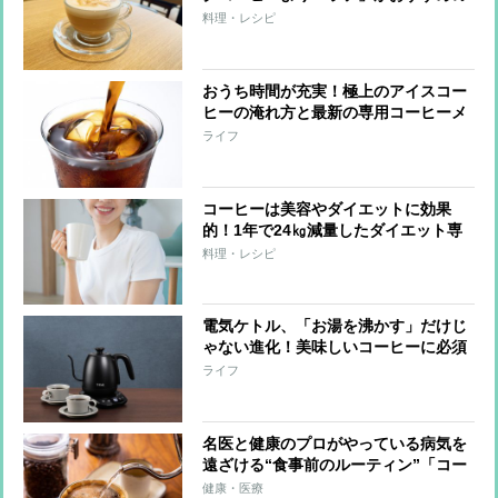
ワケ 管理栄養士が語る
料理・レシピ
おうち時間が充実！極上のアイスコー
ヒーの淹れ方と最新の専用コーヒーメ
ーカーを家電ライターが解説
ライフ
コーヒーは美容やダイエットに効果
的！1年で24㎏減量したダイエット専
門家が期待できる効果と気になる注意
料理・レシピ
点を解説
電気ケトル、「お湯を沸かす」だけじ
ゃない進化！美味しいコーヒーに必須
のタイプなど3選
ライフ
名医と健康のプロがやっている病気を
遠ざける“食事前のルーティン”「コー
ヒーの香りをかぐ」 「耳を引っ張る」
健康・医療