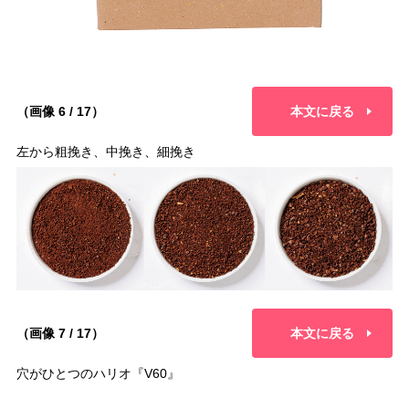
（画像 6 / 17）
本文に戻る
左から粗挽き、中挽き、細挽き
（画像 7 / 17）
本文に戻る
穴がひとつのハリオ『V60』