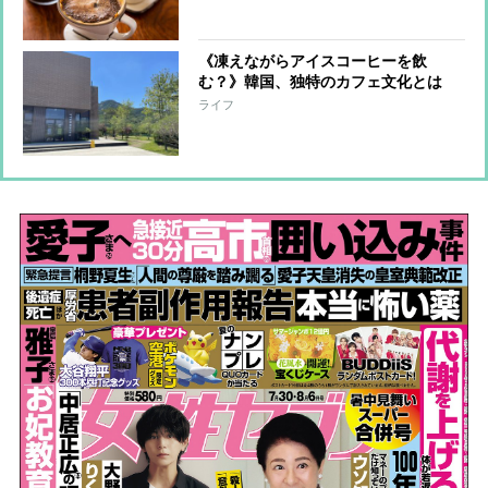
のはなぜいいのか？
《凍えながらアイスコーヒーを飲
む？》韓国、独特のカフェ文化とは
語学留学中の50代ライターがおすすめ
ライフ
する“日本にはない”スタバも紹介