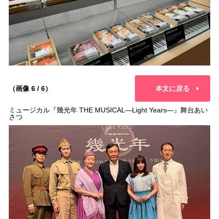
（画像 6 / 6）
本文に戻る
ミュージカル『幾光年 THE MUSICAL―Light Years―』舞台あい
さつ