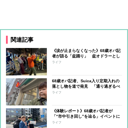
関連記事
《涙が止まらなくなった》68歳オバ記
者が語る「盆踊り」 盆オドラーとし
ての経験とその魅力
ライフ
68歳オバ記者、Suica入り定期入れの
落とし物を道で発見 「通り過ぎるべ
きか警察に持っていくべきか…」と逡
ライフ
巡しながら結局とった行動は？
《体験レポート》68歳オバ記者が
「“市中引き回し”を辿る」イベントに
参加 「厄落としにもなりそう」「背筋
ライフ
がゾクッとした」