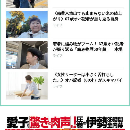
《備蓄米放出でも止まらない米の値上
がり》67歳オバ記者が振り返る自身
の“米騒動”「米が買えなくてピンチだ
ライフ
った」頃
若者に編み物がブーム！ 67歳オバ記者
が振り返る「編み物歴50年超」 本場
のイタリアから糸を“輸入”、仏・パリ
ライフ
で手芸屋さん巡りも
《女性リーダーは小さく舌打ちし
た…》オバ記者（69才）がスキマバイ
トに挑戦「私に肉体労働をする資格は
ライフ
あるか？」実働7時間・報酬1万2千
円“引っ越しの梱包作業”一部始終