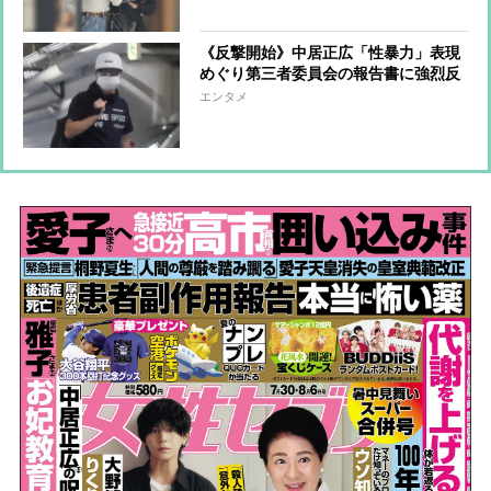
化
《反撃開始》中居正広「性暴力」表現
めぐり第三者委員会の報告書に強烈反
論「守秘義務解除も提案した」
エンタメ