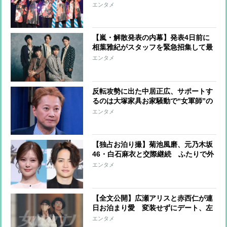
宮が衝突することも…ネックだった大
エンタメ
野は「5人の約束だから」と最後のラ
イブを了承
【嵐・解散発表の内幕】発表4日前に
相葉雅紀がスタッフを緊急招集して最
終確認 ライブ開催は2024年初頭に計
エンタメ
画が始まっていた
反転攻勢に出た中居正広、サポートす
るのは大塚家具お家騒動で“女軍師”の
異名を取った女性弁護士 密室での出
エンタメ
来事を明らかにする可能性も
【独占お泊り撮】菊池風磨、元乃木坂
46・白石麻衣と交際継続 ふたりで外
出はせず、自宅で育む“おこもり愛”
エンタメ
【全文公開】広瀬アリスと赤西仁が連
日お泊まり愛 変装せずにデート、左
手薬指にはお揃いの指輪…出会って1
エンタメ
か月で急接近 アリスの結婚観にも変