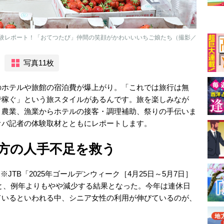
験レポート！「おてつたび」仲間の笑顔がかわいいいちご娘たち（撮影／
写真11枚
のホテルや旅館の宿泊費が爆上がり。「これでは旅行は無
で稼ぐ」という旅スタイルがあるんです。旅を楽しみなが
。農業、漁業からホテルの接客・調理補助、祭りの手伝いま
オバ記者の体験取材とともにレポートします。
地方の人手不足を救う
※JTB「2025年ゴールデンウィーク［4月25日～5月7日］
り）と、例年よりもやや減少する結果となった。今年は連休日
ているといわれる中、シニア女性の利用が伸びているのが、