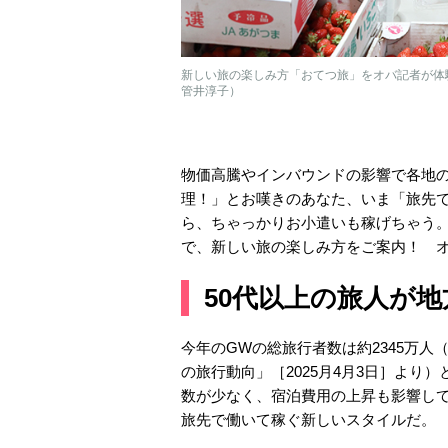
新しい旅の楽しみ方「おてつ旅」をオバ記者が体
管井淳子）
物価高騰やインバウンドの影響で各地
理！」とお嘆きのあなた、いま「旅先
ら、ちゃっかりお小遣いも稼げちゃう
で、新しい旅の楽しみ方をご案内！ 
50代以上の旅人が
今年のGWの総旅行者数は約2345万人（
の旅行動向」［2025月4月3日］よ
数が少なく、宿泊費用の上昇も影響し
旅先で働いて稼ぐ新しいスタイルだ。