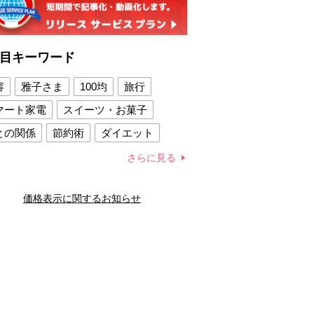
目キーワード
容
雅子さま
100均
旅行
マート家電
スイーツ・お菓子
との関係
節約術
ダイエット
康法
新製品
さらに見る
容賢者のダイエットグッズ
価格表示に関するお知らせ
との関係
新津春子
どか食い