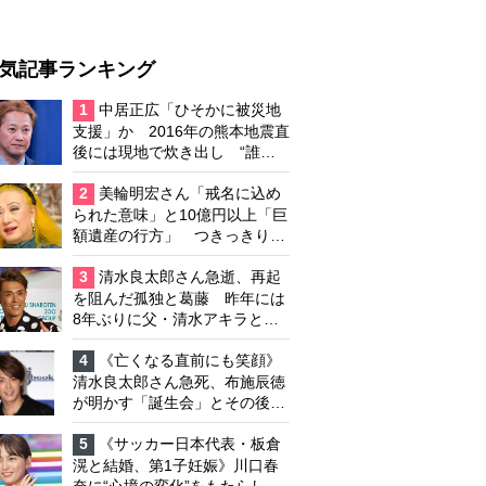
気記事ランキング
1
中居正広「ひそかに被災地
支援」か 2016年の熊本地震直
後には現地で炊き出し “誰に
も知られなくて良い”と、むし
ろ強まる福祉活動への思い
2
美輪明宏さん「戒名に込め
られた意味」と10億円以上「巨
額遺産の行方」 つきっきりで
私生活をサポートしていた元俳
優が相続か
3
清水良太郎さん急逝、再起
を阻んだ孤独と葛藤 昨年には
8年ぶりに父・清水アキラと共
演、本格的な活動再開に向かっ
ていたが…周囲が懸念していた
4
《亡くなる直前にも笑顔》
「不安定なところ」
清水良太郎さん急死、布施辰徳
が明かす「誕生会」とその後の
メッセージ
5
《サッカー日本代表・板倉
滉と結婚、第1子妊娠》川口春