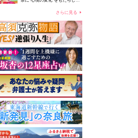
奈に“心境の変化”をもたらした
主演映画『ママせか』 身を削
って「がんに蝕まれる母」を演
さらに見る
じた壮絶な撮影現場