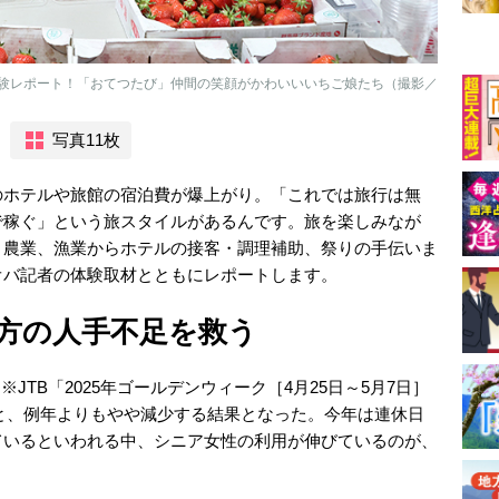
験レポート！「おてつたび」仲間の笑顔がかわいいいちご娘たち（撮影／
写真11枚
のホテルや旅館の宿泊費が爆上がり。「これでは旅行は無
で稼ぐ」という旅スタイルがあるんです。旅を楽しみなが
。農業、漁業からホテルの接客・調理補助、祭りの手伝いま
オバ記者の体験取材とともにレポートします。
地方の人手不足を救う
※JTB「2025年ゴールデンウィーク［4月25日～5月7日］
り）と、例年よりもやや減少する結果となった。今年は連休日
ているといわれる中、シニア女性の利用が伸びているのが、