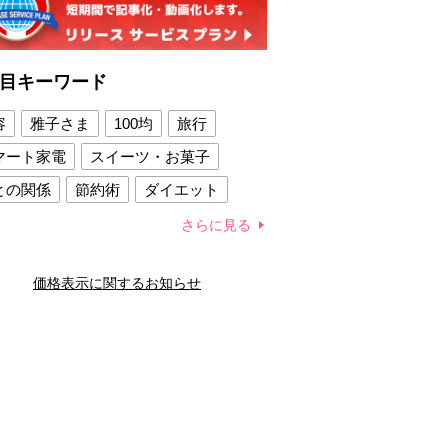
目キーワード
容
雅子さま
100均
旅行
マート家電
スイーツ・お菓子
との関係
節約術
ダイエット
康法
新製品
さらに見る
容賢者のダイエットグッズ
価格表示に関するお知らせ
との関係
新津春子
どか食い