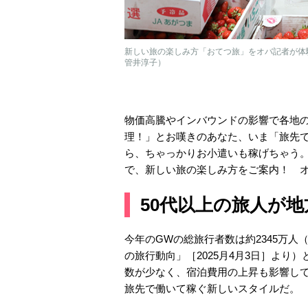
新しい旅の楽しみ方「おてつ旅」をオバ記者が体
管井淳子）
物価高騰やインバウンドの影響で各地
理！」とお嘆きのあなた、いま「旅先
ら、ちゃっかりお小遣いも稼げちゃう
で、新しい旅の楽しみ方をご案内！ 
50代以上の旅人が
今年のGWの総旅行者数は約2345万人（
の旅行動向」［2025月4月3日］よ
数が少なく、宿泊費用の上昇も影響し
旅先で働いて稼ぐ新しいスタイルだ。