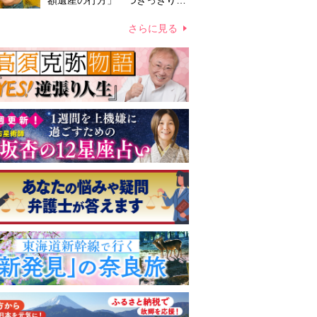
額遺産の行方」 つきっきりで
私生活をサポートしていた元俳
優が相続か
さらに見る