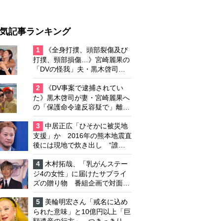
気記事ランキング
1
《全身打撲、頭部裂傷及び
打撲、頸部損傷…》宮崎麗果の
「DVの怪我」夫・黒木啓司の
逮捕で始まる「夫婦の闘争」
2
《DV事案で逮捕されてい
た》黒木啓司が妻・宮崎麗果へ
の「保護命令違反容疑で」離婚
協議は「第二ステージ」へ
3
中居正広「ひそかに被災地
支援」か 2016年の熊本地震直
後には現地で炊き出し “誰に
も知られなくて良い”と、むし
ろ強まる福祉活動への思い
4
木村拓哉、「乳がんステー
ジ4の女性」に届けたサプライ
ズの贈り物 番組企画で対面し
たファンが、夢と希望を与える
心遣いに「うれしくて号泣しま
5
美輪明宏さん「戒名に込め
した」
られた意味」と10億円以上「巨