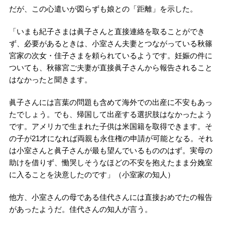
だが、この心遣いが図らずも娘との「距離」を示した。
「いまも紀子さまは眞子さんと直接連絡を取ることができ
ず、必要があるときは、小室さん夫妻とつながっている秋篠
宮家の次女・佳子さまを頼られているようです。妊娠の件に
ついても、秋篠宮ご夫妻が直接眞子さんから報告されること
はなかったと聞きます。
眞子さんには言葉の問題も含めて海外での出産に不安もあっ
たでしょう。でも、帰国して出産する選択肢はなかったよう
です。アメリカで生まれた子供は米国籍を取得できます。そ
の子が21才になれば両親も永住権の申請が可能となる。それ
は小室さんと眞子さんが最も望んでいるもののはず。実母の
助けを借りず、慟哭しそうなほどの不安を抱えたまま分娩室
に入ることを決意したのです」（小室家の知人）
他方、小室さんの母である佳代さんには直接おめでたの報告
があったようだ。佳代さんの知人が言う。