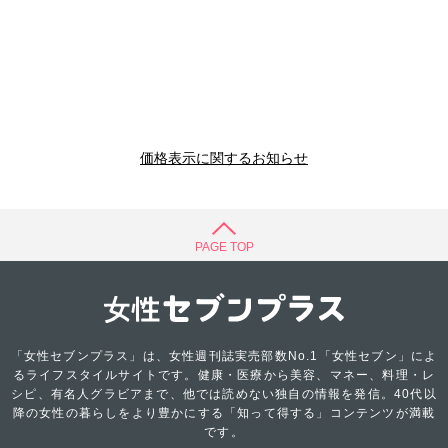
価格表示に関するお知らせ
PAGE TOP
「女性セブンプラス」は、女性週刊誌実売部数No.1「女性セブン」によ
るライフスタイルサイトです。健康・医療から美容、マネー、料理・レ
シピ、有名人グラビアまで、他では読めない独自の情報を発信。40代以
降の女性の暮らしをより豊かにする「知って得する」コンテンツが満載
です。