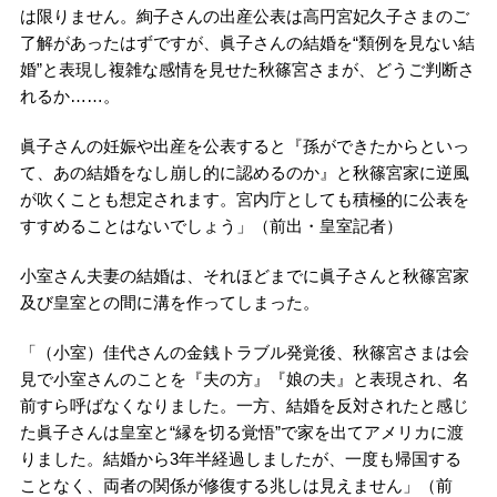
は限りません。絢子さんの出産公表は高円宮妃久子さまのご
了解があったはずですが、眞子さんの結婚を“類例を見ない結
婚”と表現し複雑な感情を見せた秋篠宮さまが、どうご判断さ
れるか……。
眞子さんの妊娠や出産を公表すると『孫ができたからといっ
て、あの結婚をなし崩し的に認めるのか』と秋篠宮家に逆風
が吹くことも想定されます。宮内庁としても積極的に公表を
すすめることはないでしょう」（前出・皇室記者）
小室さん夫妻の結婚は、それほどまでに眞子さんと秋篠宮家
及び皇室との間に溝を作ってしまった。
「（小室）佳代さんの金銭トラブル発覚後、秋篠宮さまは会
見で小室さんのことを『夫の方』『娘の夫』と表現され、名
前すら呼ばなくなりました。一方、結婚を反対されたと感じ
た眞子さんは皇室と“縁を切る覚悟”で家を出てアメリカに渡
りました。結婚から3年半経過しましたが、一度も帰国する
ことなく、両者の関係が修復する兆しは見えません」（前