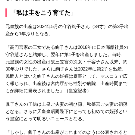
「私は圭をこう育てた」
元皇族の出産は2024年5月の守谷絢子さん（34才）の第3子出
産から1年ぶりとなる。
「高円宮家の三女である絢子さんは2018年に日本郵船社員の
守谷慧さんと結婚し、翌年に第1子を出産しました。当時、
元皇族の女性の出産は故三笠宮の次女・千容子さん以来、約
30年ぶりでした。さらに絢子さんは2022年に第2子を出産。
民間人とはいえ絢子さんの妊娠は慶事として、マスコミで広
く報じられ、出産後は宮内庁から性別や病院、出産時間まで
もが詳細に発表されました」（皇室記者）
眞子さんの子供は上皇ご夫妻の初ひ孫、秋篠宮ご夫妻の初孫
となる。さらに天皇皇后両陛下にとっても初めての姪孫とい
う皇室にとって明るいニュースとなる。
「しかし、眞子さんの出産がこれまでのように公表されると