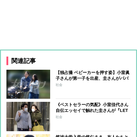
関連記事
【独占撮 ベビーカーを押す姿】小室眞
子さんが第一子を出産、圭さんがパパ
に！ 新居に引っ越し、“理想の家”で
社会
出産準備を進めていた
《ベストセラーの気配》小室佳代さん
自伝エッセイで触れた圭さんが『LET
IT BE』を座右の銘にした秘話
社会
筑波大学入学の悠仁さま、友人たちと