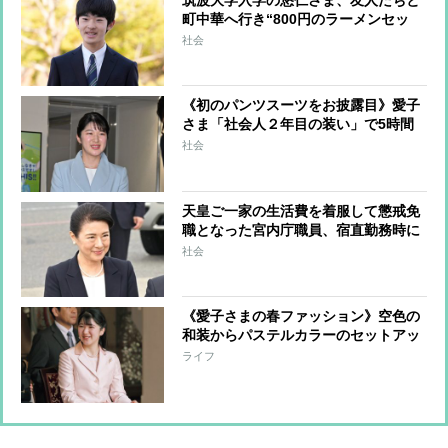
町中華へ行き“800円のラーメンセッ
ト”を注文 気さくなお姿に筑波大生
社会
は「悠仁さまの学生生活を守りたい」
と大半が協力ムード
《初のパンツスーツをお披露目》愛子
さま「社会人２年目の装い」で5時間
待ちの客に見せた「圧巻スマイル」
社会
天皇ご一家の生活費を着服して懲戒免
職となった宮内庁職員、宿直勤務時に
金庫から抜き取る 上司が帳簿との照
社会
合を怠ったことで発覚が遅れたか
《愛子さまの春ファッション》空色の
和装からパステルカラーのセットアッ
プまで”春爛漫”な装い
ライフ