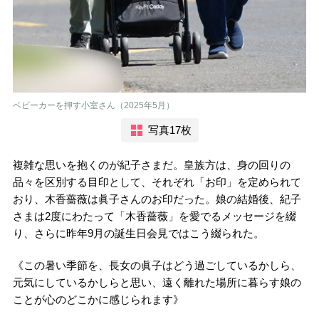
ベビーカーを押す小室さん（2025年5月）
写真17枚
複雑な思いを抱くのが紀子さまだ。皇族方は、身の回りの
品々を区別する目印として、それぞれ「お印」を定められて
おり、木香薔薇は眞子さんのお印だった。娘の結婚後、紀子
さまは2度にわたって「木香薔薇」を愛でるメッセージを綴
り、さらに昨年9月の誕生日会見ではこう綴られた。
《この暑い季節を、長女の眞子はどう過ごしているかしら、
元気にしているかしらと思い、遠く離れた場所に暮らす娘の
ことが心のどこかに感じられます》