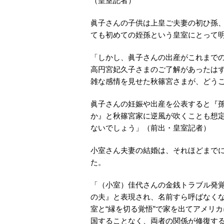
（皇室記者）
眞子さんの子供は上皇ご夫妻の初ひ孫
ても初めての姪孫という皇室にとって
「しかし、眞子さんの出産がこれまで
高円宮妃久子さまのご了解があったはず
雑な感情を見せた秋篠宮さまが、どう
眞子さんの妊娠や出産を公表すると『
か』と秋篠宮家に逆風が吹くことも想
ないでしょう」（前出・皇室記者）
小室さん夫妻の結婚は、それほどまで
た。
「（小室）佳代さんの金銭トラブル発
の夫』と表現され、名前すら呼ばなく
室と“縁を切る覚悟”で家を出てアメリ
国することなく、両者の関係が修復す