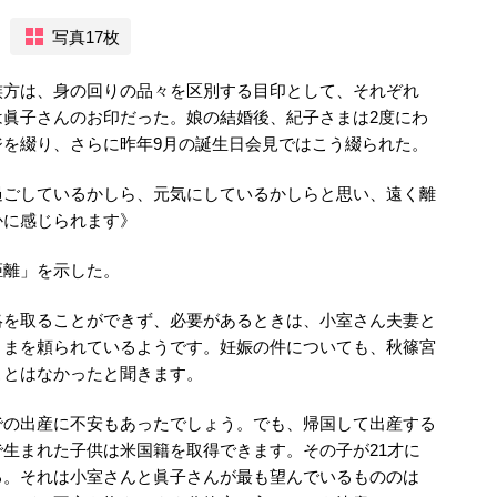
写真17枚
族方は、身の回りの品々を区別する目印として、それぞれ
は眞子さんのお印だった。娘の結婚後、紀子さまは2度にわ
ジを綴り、さらに昨年9月の誕生日会見ではこう綴られた。
過ごしているかしら、元気にしているかしらと思い、遠く離
かに感じられます》
距離」を示した。
絡を取ることができず、必要があるときは、小室さん夫妻と
さまを頼られているようです。妊娠の件についても、秋篠宮
ことはなかったと聞きます。
での出産に不安もあったでしょう。でも、帰国して出産する
生まれた子供は米国籍を取得できます。その子が21才に
る。それは小室さんと眞子さんが最も望んでいるもののは