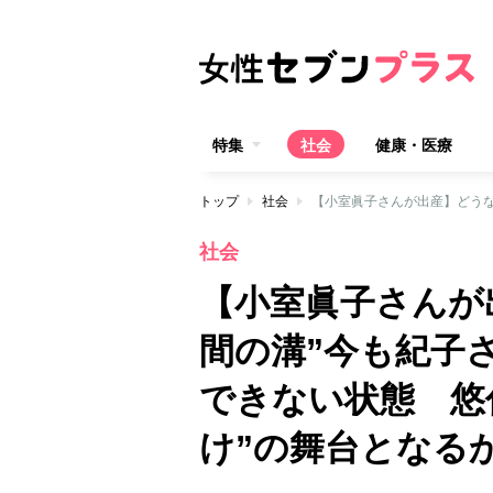
特集
社会
健康・医療
トップ
社会
社会
【小室眞子さんが
間の溝”今も紀子
できない状態 悠
け”の舞台となる