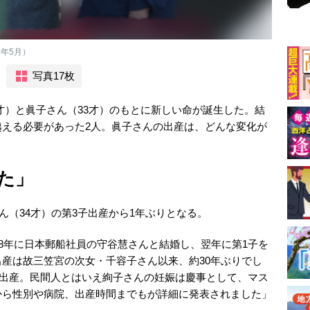
年5月）
写真17枚
33才）と眞子さん（33才）のもとに新しい命が誕生した。結
越える必要があった2人。眞子さんの出産は、どんな変化が
た」
さん（34才）の第3子出産から1年ぶりとなる。
18年に日本郵船社員の守谷慧さんと結婚し、翌年に第1子を
産は故三笠宮の次女・千容子さん以来、約30年ぶりでし
子を出産。民間人とはいえ絢子さんの妊娠は慶事として、マス
から性別や病院、出産時間までもが詳細に発表されました」