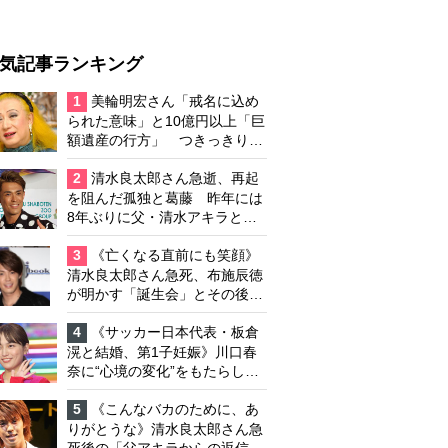
気記事ランキング
1
美輪明宏さん「戒名に込め
られた意味」と10億円以上「巨
額遺産の行方」 つきっきりで
私生活をサポートしていた元俳
優が相続か
2
清水良太郎さん急逝、再起
を阻んだ孤独と葛藤 昨年には
8年ぶりに父・清水アキラと共
演、本格的な活動再開に向かっ
ていたが…周囲が懸念していた
3
《亡くなる直前にも笑顔》
「不安定なところ」
清水良太郎さん急死、布施辰徳
が明かす「誕生会」とその後の
メッセージ
4
《サッカー日本代表・板倉
滉と結婚、第1子妊娠》川口春
奈に“心境の変化”をもたらした
主演映画『ママせか』 身を削
って「がんに蝕まれる母」を演
5
《こんなバカのために、あ
じた壮絶な撮影現場
りがとうな》清水良太郎さん急