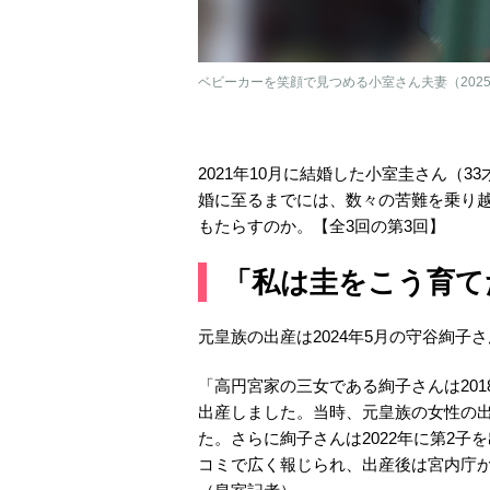
ベビーカーを笑顔で見つめる小室さん夫妻（2025
2021年10月に結婚した小室圭さん（
婚に至るまでには、数々の苦難を乗り
もたらすのか。【全3回の第3回】
「私は圭をこう育て
元皇族の出産は2024年5月の守谷絢子
「高円宮家の三女である絢子さんは20
出産しました。当時、元皇族の女性の出
た。さらに絢子さんは2022年に第2
コミで広く報じられ、出産後は宮内庁