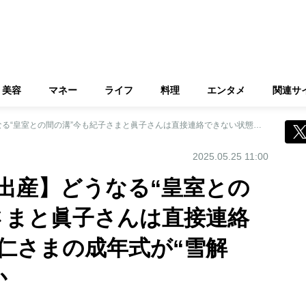
美容
マネー
ライフ
料理
エンタメ
関連サ
【小室眞子さんが出産】どうなる“皇室との間の溝”今も紀子さまと眞子さんは直接連絡できない状態 悠仁さまの成年式が“雪解け”の舞台となるか
2025.05.25 11:00
出産】どうなる“皇室との
さまと眞子さんは直接連絡
仁さまの成年式が“雪解
か