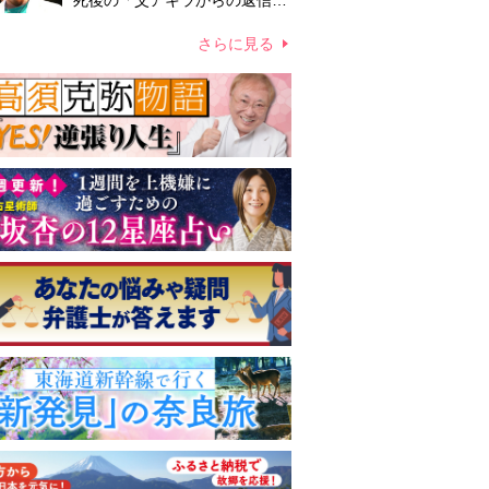
死後の「父アキラからの返信」
布施辰徳が涙で明かす「順番が
違う」
さらに見る