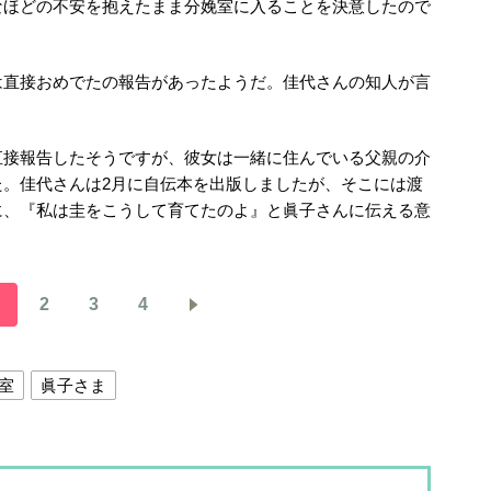
なほどの不安を抱えたまま分娩室に入ることを決意したので
は直接おめでたの報告があったようだ。佳代さんの知人が言
直接報告したそうですが、彼女は一緒に住んでいる父親の介
た。佳代さんは2月に自伝本を出版しましたが、そこには渡
に、『私は圭をこうして育てたのよ』と眞子さんに伝える意
2
3
4
室
眞子さま