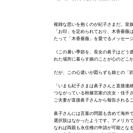
複雑な思いを抱くのが紀子さまだ。皇
「お印」を定められており、木香薔薇
たって「木香薔薇」を愛でるメッセー
《この暑い季節を、長女の眞子はどう
れた場所に暮らす娘のことが心のどこ
だが、この心遣いが図らずも娘との「
「いまも紀子さまは眞子さんと直接連
つながっている秋篠宮家の次女・佳子
ご夫妻が直接眞子さんから報告される
眞子さんには言葉の問題も含めて海外
選択肢はなかったようです。アメリカで
なれば両親も永住権の申請が可能とな