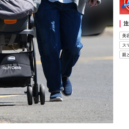
注
美
ス
親
健
美
夫