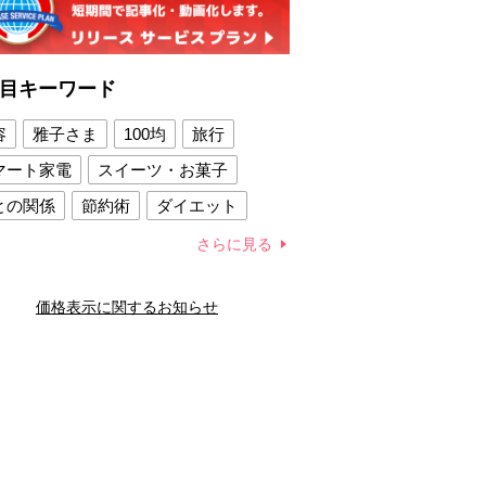
目キーワード
容
雅子さま
100均
旅行
マート家電
スイーツ・お菓子
との関係
節約術
ダイエット
康法
新製品
さらに見る
容賢者のダイエットグッズ
価格表示に関するお知らせ
との関係
新津春子
どか食い