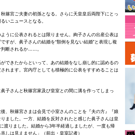
、秋篠宮ご夫妻の初孫となる。さらに天皇皇后両陛下にとっ
明るいニュースとなる。
のように公表されるとは限りません。絢子さんの出産公表は
ですが、眞子さんの結婚を“類例を見ない結婚”と表現し複
ご判断されるか……。
孫ができたからといって、あの結婚をなし崩し的に認めるの
定されます。宮内庁としても積極的に公表をすすめることは
に眞子さんと秋篠宮家及び皇室との間に溝を作ってしまっ
覚後、秋篠宮さまは会見で小室さんのことを『夫の方』『娘
なりました。一方、結婚を反対されたと感じた眞子さんは皇
カに渡りました。結婚から3年半経過しましたが、一度も帰
る兆しは見えません」（前出・皇室記者）