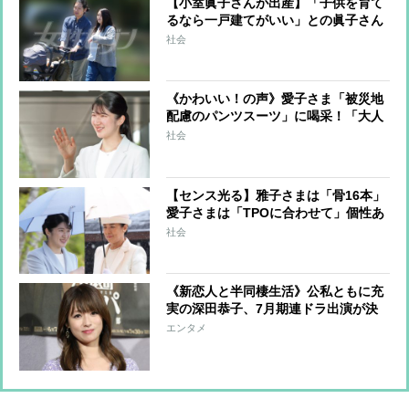
【小室眞子さんが出産】「子供を育て
るなら一戸建てがいい」との眞子さん
の願いを叶えるべく、レンガ造り
社会
の“理想のわが家”を購入
《かわいい！の声》愛子さま「被災地
配慮のパンツスーツ」に喝采！「大人
っぽさ」と「親しみやすさ」同居の絶
社会
妙バランス
【センス光る】雅子さまは「骨16本」
愛子さまは「TPOに合わせて」個性あ
る《皇族の意外な傘事情》
社会
《新恋人と半同棲生活》公私ともに充
実の深田恭子、7月期連ドラ出演が決
定、ラジオパーソナリティにも挑戦
エンタメ
交際中のテレビマンも大型ドラマの演
出を担当