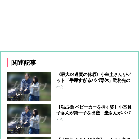
関連記事
《最大24週間の休暇》小室圭さんがゲ
ット「手厚すぎるパパ育休」勤務先の
最高な福利厚生で眞子さんも安心
社会
【独占撮 ベビーカーを押す姿】小室眞
子さんが第一子を出産、圭さんがパパ
に！ 新居に引っ越し、“理想の家”で
社会
出産準備を進めていた