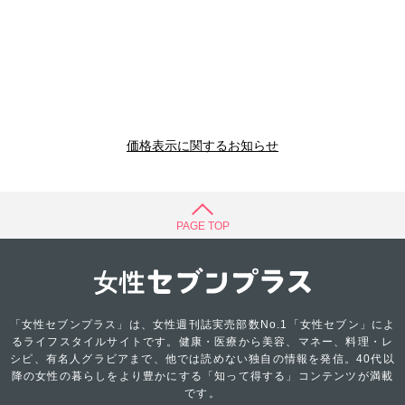
価格表示に関するお知らせ
PAGE TOP
「女性セブンプラス」は、女性週刊誌実売部数No.1「女性セブン」によ
るライフスタイルサイトです。健康・医療から美容、マネー、料理・レ
シピ、有名人グラビアまで、他では読めない独自の情報を発信。40代以
降の女性の暮らしをより豊かにする「知って得する」コンテンツが満載
です。