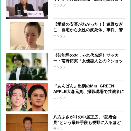
ていたのは3人だけ、永瀬と高橋は事
エンタメ
態を把握していなかった TOBEへの
合流も想定外
【愛猫の安否がわかった！】遠野なぎ
こ「自宅から女性の変死体」事件、警
察関係者が「怖がって出て来ない」と
エンタメ
報告
《芸能界のおしゃれ代名詞》サッカ
ー・南野拓実「女優恋人との２ショッ
トですごい存在感」山田涼介や菊池風
エンタメ
磨も愛用のセレブ御用達ブランド
『あんぱん』出演のMrs. GREEN
APPLE大森元貴、撮影現場で共演者に
アドバイスを求める 熱烈指導の北村
エンタメ
匠海とは“すごくいい関係性”
八方ふさがりの中居正広、“記者会
見”という最終手段も視野に入るほど
追い詰められた状況 恋人や兄家族な
ライフ