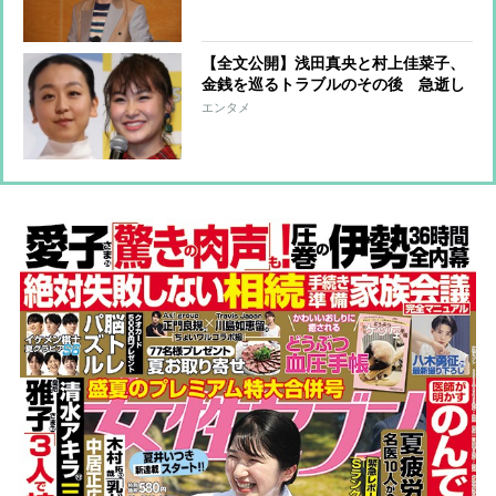
ど周囲への負担も大きくなるばかり
【全文公開】浅田真央と村上佳菜子、
金銭を巡るトラブルのその後 急逝し
た村上の姉が繋いだ断絶の果て、「お
エンタメ
別れの会」で話し込んでいた2人