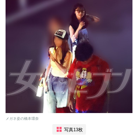
メガネ姿の橋本環奈
写真13枚