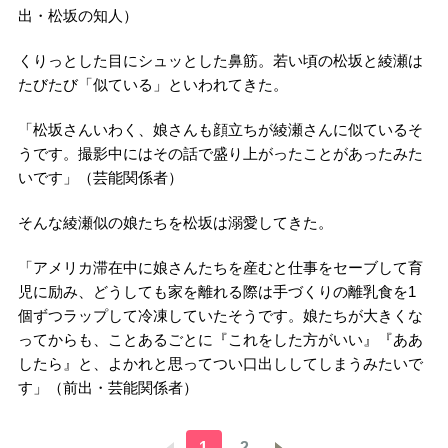
出・松坂の知人）
くりっとした目にシュッとした鼻筋。若い頃の松坂と綾瀬は
たびたび「似ている」といわれてきた。
「松坂さんいわく、娘さんも顔立ちが綾瀬さんに似ているそ
うです。撮影中にはその話で盛り上がったことがあったみた
いです」（芸能関係者）
そんな綾瀬似の娘たちを松坂は溺愛してきた。
「アメリカ滞在中に娘さんたちを産むと仕事をセーブして育
児に励み、どうしても家を離れる際は手づくりの離乳食を1
個ずつラップして冷凍していたそうです。娘たちが大きくな
ってからも、ことあるごとに『これをした方がいい』『ああ
したら』と、よかれと思ってつい口出ししてしまうみたいで
す」（前出・芸能関係者）
1
2