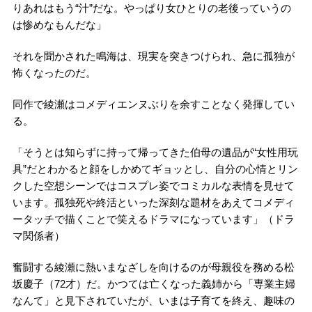
りあれはもう“汁”だな。やっぱり女ひとりの老後っていうの
は惨めなもんだな」
それを聞かされた鳴海は、現実を突きつけられ、急に孤独が
怖くなったのだ。
同作で綾瀬はコメディエンヌぶりを余すことなく発揮してい
る。
「そうとは知らずに持って帰ってきた伯母の遺品が“女性用玩
具”だとわかると顔をしかめてギョッとし、自分の心情とリン
クした空想シーンではコスプレ姿でコミカルな表情を見せて
います。孤独死や終活といった深刻な題材をあえてコメディ
ータッチで描くことで笑えるドラマになっています」（ドラ
マ関係者）
奮闘する綾瀬に熱いまなざしを向けるのが母親役を務める松
坂慶子（72才）だ。かつては亡くなった義姉から「専業主婦
なんて」と見下されていたが、いまは子育てを終え、趣味の