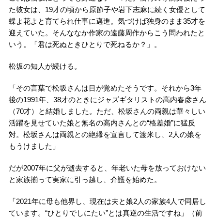
た彼女は、19才の頃から原節子や岩下志麻に続く女優として
蝶よ花よと育てられ仕事に邁進。気づけば独身のまま35才を
迎えていた。そんななか作家の遠藤周作からこう問われたと
いう。「君は死ぬときひとりで死ねるか？」。
松坂の知人が続ける。
「その言葉で松坂さんは目が覚めたそうです。それから3年
後の1991年、38才のときにジャズギタリストの高内春彦さん
（70才）と結婚しました。ただ、松坂さんの両親は華々しい
活躍を見せていた娘と無名の高内さんとの“格差婚”に猛反
対。松坂さんは両親との絶縁を宣言して渡米し、2人の娘を
もうけました」
だが2007年に父が逝去すると、年老いた母を放っておけない
と家族揃って実家に引っ越し、介護を始めた。
「2021年に母も他界し、現在は夫と娘2人の家族4人で同居し
ています。“ひとりでしにたい”とは真逆の生活ですね」（前