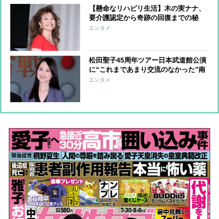
【懸命なリハビリ生活】木の実ナナ、
要介護認定から奇跡の回復までの秘
話 自宅でボイトレするなど、復帰に
エンタメ
向けて準備中“ハイヒールを履いて歩
きたい”との思い
松田聖子45周年ツアー日本武道館公演
に“これまであまり交流のなかった”南
野陽子が姿を見せた理由 2人は“お揃
エンタメ
いのスタッフ”の関係性