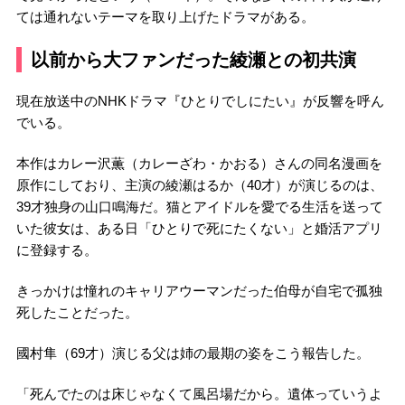
ては通れないテーマを取り上げたドラマがある。
以前から大ファンだった綾瀬との初共演
現在放送中のNHKドラマ『ひとりでしにたい』が反響を呼ん
でいる。
本作はカレー沢薫（カレーざわ・かおる）さんの同名漫画を
原作にしており、主演の綾瀬はるか（40才）が演じるのは、
39才独身の山口鳴海だ。猫とアイドルを愛でる生活を送って
いた彼女は、ある日「ひとりで死にたくない」と婚活アプリ
に登録する。
きっかけは憧れのキャリアウーマンだった伯母が自宅で孤独
死したことだった。
國村隼（69才）演じる父は姉の最期の姿をこう報告した。
「死んでたのは床じゃなくて風呂場だから。遺体っていうよ