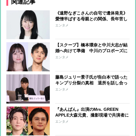
関連記事
《遠野なぎこさんの自宅で遺体発見》
愛憎半ばする母親との関係、長年苦し
んできた摂食障害、遺体に寄り添うよ
エンタメ
うに過ごしていた愛猫…彼女が抱えて
きた孤独
【スクープ】橋本環奈と中川大志が結
婚へ向けて準備 中川のプロポーズに
橋本は涙の受諾、互いの家族にはすで
エンタメ
に挨拶済みか
藤島ジュリー景子氏が告白本で語った
キンプリ分裂の真相 退所を話し合っ
ていたのは3人だけ、永瀬と高橋は事
エンタメ
態を把握していなかった TOBEへの
合流も想定外
『あんぱん』出演のMrs. GREEN
APPLE大森元貴、撮影現場で共演者に
アドバイスを求める 熱烈指導の北村
エンタメ
匠海とは“すごくいい関係性”